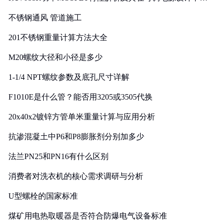
实践
不锈钢通风 管道施工
201不锈钢重量计算方法大全
M20螺纹大径和小径是多少
1-1/4 NPT螺纹参数及底孔尺寸详解
F1010E是什么管？能否用3205或3505代换
20x40x2镀锌方管单米重量计算与应用分析
抗渗混凝土中P6和P8膨胀剂分别加多少
法兰PN25和PN16有什么区别
消费者对洗衣机的核心需求调研与分析
U型螺栓的国家标准
煤矿用电热取暖器是否符合防爆电气设备标准