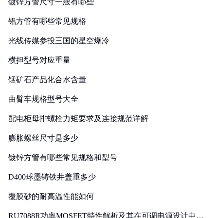
镀锌方管尺寸一般有哪些
铝方管有哪些常见规格
光线传媒参投三国的星空爆冷
横担型号对应重量
锰矿石产品化合水含量
曲臂车规格型号大全
配电柜母排螺栓力矩要求及连接规范详解
膨胀螺丝尺寸是多少
镀锌方管有哪些常见规格和型号
D400球墨铸铁井盖重多少
覆膜砂的耐高温性能如何
RU7088R功率MOSFET特性解析及其在可调电源设计中的