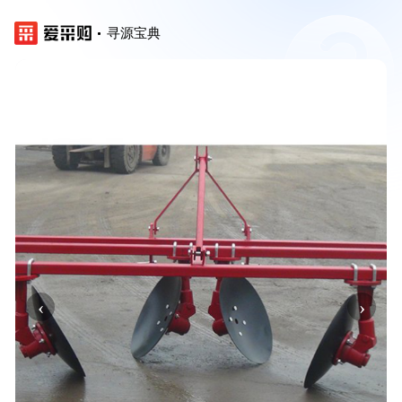
寻源宝典
‹
›