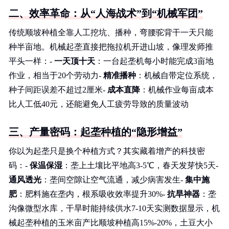
二、效率革命：从“人海战术”到“机械军团”
传统顺坡种植全靠人工挖坑、播种，弯腰驼背干一天只能
种半亩地。机械起垄直接把拖拉机开进山坡，像理发师推
平头一样：-
一天顶十天
：一台起垄机每小时能完成3亩地
作业，相当于20个劳动力-
精准播种
：机械自带定位系统，
种子间距误差不超过2厘米-
成本直降
：机械作业每亩成本
比人工低40元，还能避免人工疲劳导致的质量波动
三、产量密码：起垄种植的“隐形增益”
你以为起垄只是换个种植方式？其实藏着增产的科技密
码：-
保温保湿
：垄上土壤比平地高3-5℃，春天发芽快5天-
通风透光
：垄间空隙让空气流通，减少病害发生-
集中施
肥
：肥料施在垄内，根系吸收效率提升30%-
抗旱神器
：垄
沟像微型水库，干旱时能持续供水7-10天实测数据显示，机
械起垄种植的玉米亩产比顺坡种植高15%-20%，土豆大小