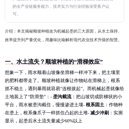
的全产业链服务能力，技术实力与行业经验深受客户认
可。
介绍：
本文揭秘顺坡种植改为机械起垄的三大原因，从水土保持、
效率提升到产量优化，用趣味比喻解析现代农业技术升级的智慧。
一、水土流失？顺坡种植的“滑梯效应”
想象一下，雨水顺着山坡像坐滑梯一样冲下来，把土壤里
的肥料都带走了。顺坡种植就像让作物站在滑梯上，根系
抓不稳土，遇到暴雨就容易“连根拔起”。而机械起垄就像给
土地装上了“防滑垫”：-
垄沟截流
：把山坡切成阶梯状的小
平台，雨水被垄沟截住，慢慢渗进土壤-
根系固土
：作物种
在垄上，根系像爪子一样抓住凸起的土堆-
减少冲刷
：实测
显示，起垄后水土流失量减少60%以上