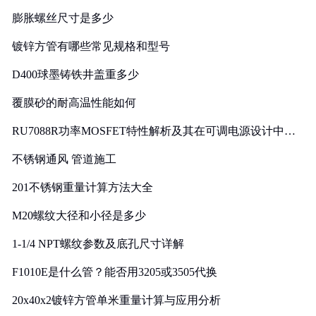
膨胀螺丝尺寸是多少
镀锌方管有哪些常见规格和型号
D400球墨铸铁井盖重多少
覆膜砂的耐高温性能如何
RU7088R功率MOSFET特性解析及其在可调电源设计中的
实践
不锈钢通风 管道施工
201不锈钢重量计算方法大全
M20螺纹大径和小径是多少
1-1/4 NPT螺纹参数及底孔尺寸详解
F1010E是什么管？能否用3205或3505代换
20x40x2镀锌方管单米重量计算与应用分析