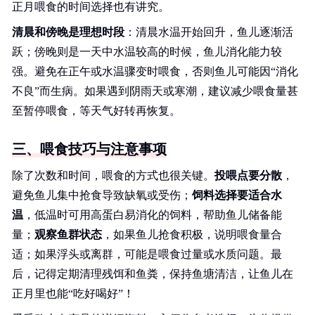
正月喂食的时间选择也有讲究。
清晨和傍晚是理想时段
：清晨水温开始回升，鱼儿逐渐活
跃；傍晚则是一天中水温较高的时候，鱼儿消化能力较
强。避免在正午或水温骤变时喂食，否则鱼儿可能因“消化
不良”而生病。如果遇到阴雨天或寒潮，建议减少喂食量甚
至暂停喂食，等天气好转再恢复。
三、喂食技巧与注意事项
除了次数和时间，喂食的方式也很关键。
投喂点要分散
，
避免鱼儿集中抢食导致缺氧或受伤；
饲料选择要适合水
温
，低温时可用高蛋白易消化的饲料，帮助鱼儿储备能
量；
观察鱼群状态
，如果鱼儿抢食积极，说明喂食量合
适；如果浮头或离群，可能是喂食过量或水质问题。最
后，记得定期清理残饵和鱼粪，保持鱼塘清洁，让鱼儿在
正月里也能“吃好喝好”！