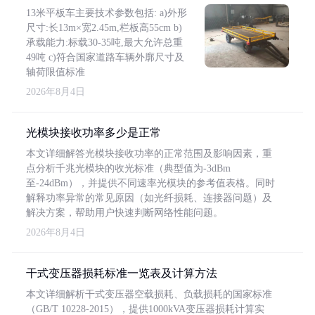
13米平板车主要技术参数包括: a)外形
尺寸:长13m×宽2.45m,栏板高55cm b)
承载能力:标载30-35吨,最大允许总重
49吨 c)符合国家道路车辆外廓尺寸及
轴荷限值标准
2026年8月4日
光模块接收功率多少是正常
本文详细解答光模块接收功率的正常范围及影响因素，重
点分析千兆光模块的收光标准（典型值为-3dBm
至-24dBm），并提供不同速率光模块的参考值表格。同时
解释功率异常的常见原因（如光纤损耗、连接器问题）及
解决方案，帮助用户快速判断网络性能问题。
2026年8月4日
干式变压器损耗标准一览表及计算方法
本文详细解析干式变压器空载损耗、负载损耗的国家标准
（GB/T 10228-2015），提供1000kVA变压器损耗计算实