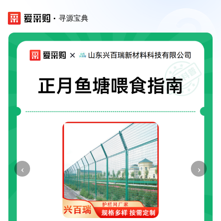
寻源宝典
‹
›