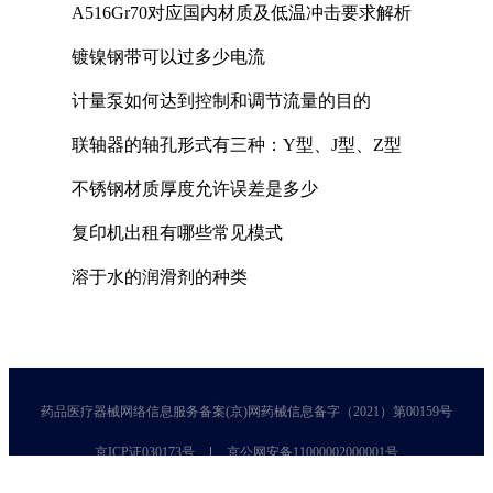
A516Gr70对应国内材质及低温冲击要求解析
镀镍钢带可以过多少电流
计量泵如何达到控制和调节流量的目的
联轴器的轴孔形式有三种：Y型、J型、Z型
不锈钢材质厚度允许误差是多少
复印机出租有哪些常见模式
溶于水的润滑剂的种类
药品医疗器械网络信息服务备案(京)网药械信息备字（2021）第00159号
京ICP证030173号
京公网安备11000002000001号