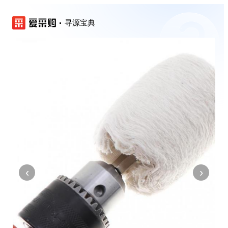
寻源宝典
‹
›