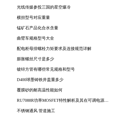
光线传媒参投三国的星空爆冷
横担型号对应重量
锰矿石产品化合水含量
曲臂车规格型号大全
配电柜母排螺栓力矩要求及连接规范详解
膨胀螺丝尺寸是多少
镀锌方管有哪些常见规格和型号
D400球墨铸铁井盖重多少
覆膜砂的耐高温性能如何
RU7088R功率MOSFET特性解析及其在可调电源设
计中的实践
不锈钢通风 管道施工