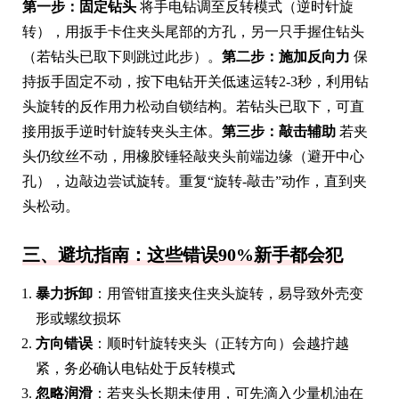
第一步：固定钻头
将手电钻调至反转模式（逆时针旋
转），用扳手卡住夹头尾部的方孔，另一只手握住钻头
（若钻头已取下则跳过此步）。
第二步：施加反向力
保
持扳手固定不动，按下电钻开关低速运转2-3秒，利用钻
头旋转的反作用力松动自锁结构。若钻头已取下，可直
接用扳手逆时针旋转夹头主体。
第三步：敲击辅助
若夹
头仍纹丝不动，用橡胶锤轻敲夹头前端边缘（避开中心
孔），边敲边尝试旋转。重复“旋转-敲击”动作，直到夹
头松动。
三、避坑指南：这些错误90%新手都会犯
暴力拆卸
：用管钳直接夹住夹头旋转，易导致外壳变
形或螺纹损坏
方向错误
：顺时针旋转夹头（正转方向）会越拧越
紧，务必确认电钻处于反转模式
忽略润滑
：若夹头长期未使用，可先滴入少量机油在