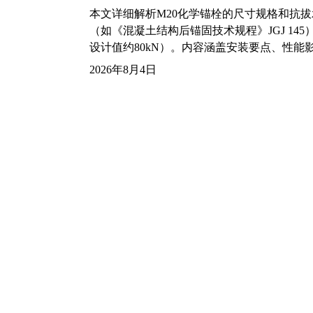
本文详细解析M20化学锚栓的尺寸规格和抗
（如《混凝土结构后锚固技术规程》JGJ 14
设计值约80kN）。内容涵盖安装要点、性
2026年8月4日
1/4-36UNS-2A螺纹标准尺寸
本文详细解析1/4-36UNS-2A螺纹的标
数据来源（ASME B1.1标准）。针对1/4
（Φ5.18mm），并附加工艺建议与扩展知识。
2026年8月4日