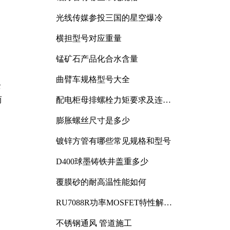
光线传媒参投三国的星空爆冷
横担型号对应重量
锰矿石产品化合水含量
曲臂车规格型号大全
全
而
配电柜母排螺栓力矩要求及连接
规范详解
膨胀螺丝尺寸是多少
镀锌方管有哪些常见规格和型号
D400球墨铸铁井盖重多少
覆膜砂的耐高温性能如何
RU7088R功率MOSFET特性解析
及其在可调电源设计中的实践
不锈钢通风 管道施工