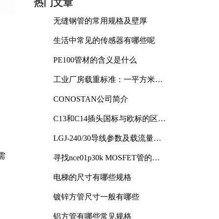
热门文章
无缝钢管的常用规格及壁厚
生活中常见的传感器有哪些呢
PE100管材的含义是什么
工业厂房载重标准：一平方米能
承受多少公斤
CONOSTAN公司简介
C13和C14插头国标与欧标的区别
及其标准解析
LGJ-240/30导线参数及载流量解
析
需
寻找nce01p30k MOSFET管的合
适替代型号
电梯的尺寸有哪些规格
镀锌方管尺寸一般有哪些
铝方管有哪些常见规格