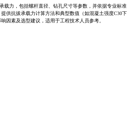
拔承载力，包括螺杆直径、钻孔尺寸等参数，并依据专业标准
5）提供抗拔承载力计算方法和典型数值（如混凝土强度C30下
能影响因素及选型建议，适用于工程技术人员参考。
准尺寸及底孔计算，包括外径、螺距、公差等关键参数，并提供专业
-36UNS螺纹底孔尺寸的常见疑问，通过公式推导给出精确推荐值
药品医疗器械网络信息服务备案(京)网药械信息备字（2021）第00159号
京ICP证030173号
京公网安备11000002000001号