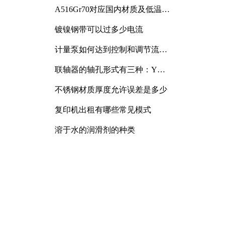
A516Gr70对应国内材质及低温冲
击要求解析
镀镍钢带可以过多少电流
计量泵如何达到控制和调节流量
的目的
联轴器的轴孔形式有三种：Y
型、J型、Z型
不锈钢材质厚度允许误差是多少
复印机出租有哪些常见模式
溶于水的润滑剂的种类