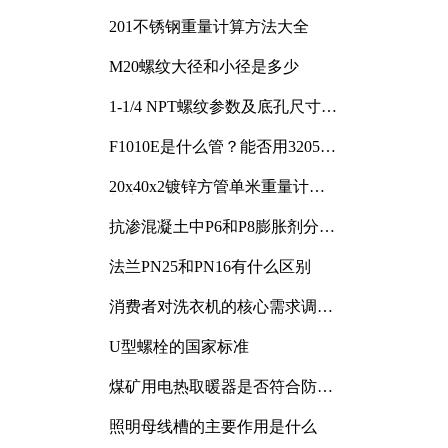
201不锈钢重量计算方法大全
M20螺纹大径和小径是多少
1-1/4 NPT螺纹参数及底孔尺寸详
解
F1010E是什么管？能否用3205或
3505代换
20x40x2镀锌方管单米重量计算
与应用分析
抗渗混凝土中P6和P8膨胀剂分别
加多少
法兰PN25和PN16有什么区别
消费者对洗衣机的核心需求调研
与分析
U型螺栓的国家标准
煤矿用电热取暖器是否符合防爆
电气设备标准
照明母线槽的主要作用是什么