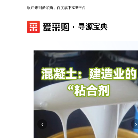
欢迎来到爱采购，百度旗下B2B平台
寻源宝典
‹
›