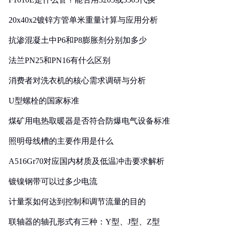
20x40x2镀锌方管单米重量计算与应用分析
抗渗混凝土中P6和P8膨胀剂分别加多少
法兰PN25和PN16有什么区别
消费者对洗衣机的核心需求调研与分析
U型螺栓的国家标准
煤矿用电热取暖器是否符合防爆电气设备标准
照明母线槽的主要作用是什么
A516Gr70对应国内材质及低温冲击要求解析
镀镍钢带可以过多少电流
计量泵如何达到控制和调节流量的目的
联轴器的轴孔形式有三种：Y型、J型、Z型