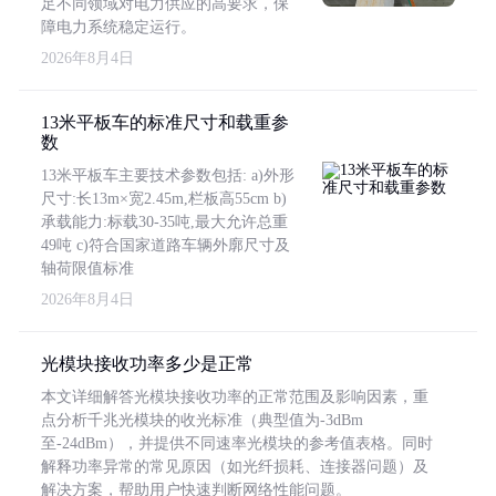
足不同领域对电力供应的高要求，保
障电力系统稳定运行。
2026年8月4日
13米平板车的标准尺寸和载重参
数
13米平板车主要技术参数包括: a)外形
尺寸:长13m×宽2.45m,栏板高55cm b)
承载能力:标载30-35吨,最大允许总重
49吨 c)符合国家道路车辆外廓尺寸及
轴荷限值标准
2026年8月4日
光模块接收功率多少是正常
本文详细解答光模块接收功率的正常范围及影响因素，重
点分析千兆光模块的收光标准（典型值为-3dBm
至-24dBm），并提供不同速率光模块的参考值表格。同时
解释功率异常的常见原因（如光纤损耗、连接器问题）及
解决方案，帮助用户快速判断网络性能问题。