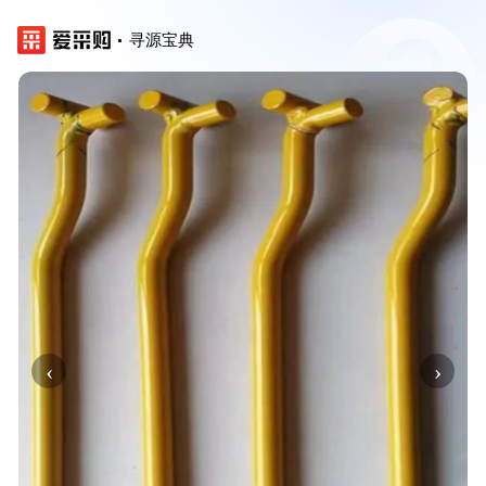
寻源宝典
‹
›