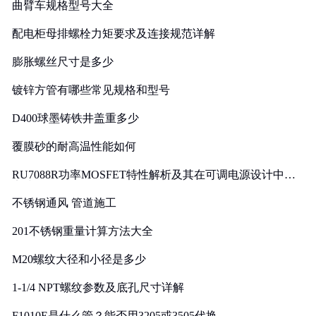
曲臂车规格型号大全
配电柜母排螺栓力矩要求及连接规范详解
膨胀螺丝尺寸是多少
镀锌方管有哪些常见规格和型号
D400球墨铸铁井盖重多少
覆膜砂的耐高温性能如何
RU7088R功率MOSFET特性解析及其在可调电源设计中的
实践
不锈钢通风 管道施工
201不锈钢重量计算方法大全
M20螺纹大径和小径是多少
1-1/4 NPT螺纹参数及底孔尺寸详解
F1010E是什么管？能否用3205或3505代换