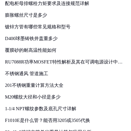
配电柜母排螺栓力矩要求及连接规范详解
膨胀螺丝尺寸是多少
镀锌方管有哪些常见规格和型号
D400球墨铸铁井盖重多少
覆膜砂的耐高温性能如何
RU7088R功率MOSFET特性解析及其在可调电源设计中的
实践
不锈钢通风 管道施工
201不锈钢重量计算方法大全
M20螺纹大径和小径是多少
1-1/4 NPT螺纹参数及底孔尺寸详解
F1010E是什么管？能否用3205或3505代换