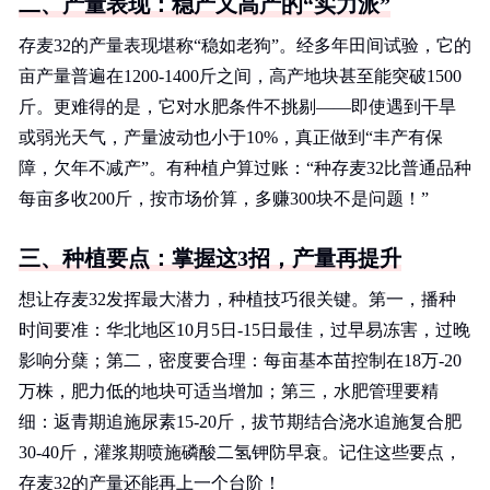
二、产量表现：稳产又高产的“实力派”
存麦32的产量表现堪称“稳如老狗”。经多年田间试验，它的
亩产量普遍在1200-1400斤之间，高产地块甚至能突破1500
斤。更难得的是，它对水肥条件不挑剔——即使遇到干旱
或弱光天气，产量波动也小于10%，真正做到“丰产有保
障，欠年不减产”。有种植户算过账：“种存麦32比普通品种
每亩多收200斤，按市场价算，多赚300块不是问题！”
三、种植要点：掌握这3招，产量再提升
想让存麦32发挥最大潜力，种植技巧很关键。第一，播种
时间要准：华北地区10月5日-15日最佳，过早易冻害，过晚
影响分蘖；第二，密度要合理：每亩基本苗控制在18万-20
万株，肥力低的地块可适当增加；第三，水肥管理要精
细：返青期追施尿素15-20斤，拔节期结合浇水追施复合肥
30-40斤，灌浆期喷施磷酸二氢钾防早衰。记住这些要点，
存麦32的产量还能再上一个台阶！