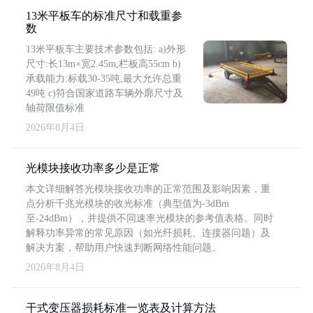
13米平板车的标准尺寸和载重参
数
13米平板车主要技术参数包括: a)外形
尺寸:长13m×宽2.45m,栏板高55cm b)
承载能力:标载30-35吨,最大允许总重
49吨 c)符合国家道路车辆外廓尺寸及
轴荷限值标准
2026年8月4日
光模块接收功率多少是正常
本文详细解答光模块接收功率的正常范围及影响因素，重
点分析千兆光模块的收光标准（典型值为-3dBm
至-24dBm），并提供不同速率光模块的参考值表格。同时
解释功率异常的常见原因（如光纤损耗、连接器问题）及
解决方案，帮助用户快速判断网络性能问题。
2026年8月4日
干式变压器损耗标准一览表及计算方法