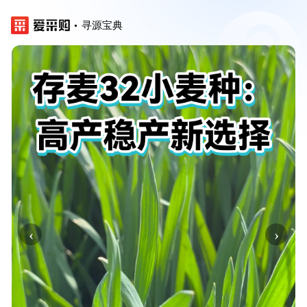
寻源宝典
‹
›