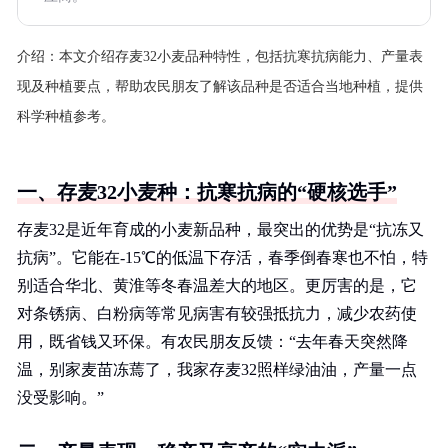
介绍：
本文介绍存麦32小麦品种特性，包括抗寒抗病能力、产量表
现及种植要点，帮助农民朋友了解该品种是否适合当地种植，提供
科学种植参考。
一、存麦32小麦种：抗寒抗病的“硬核选手”
存麦32是近年育成的小麦新品种，最突出的优势是“抗冻又
抗病”。它能在-15℃的低温下存活，春季倒春寒也不怕，特
别适合华北、黄淮等冬春温差大的地区。更厉害的是，它
对条锈病、白粉病等常见病害有较强抵抗力，减少农药使
用，既省钱又环保。有农民朋友反馈：“去年春天突然降
温，别家麦苗冻蔫了，我家存麦32照样绿油油，产量一点
没受影响。”