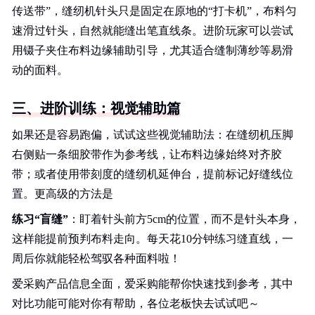
传送带”，缝纫机针头只是固定在原地的“打卡机”，布料匀
速滑过针头，自然就能缝出笔直线条。进阶玩家可以尝试
用镊子夹住布料边缘辅助引导，尤其适合缝制薄纱等易滑
动的面料。
三、进阶训练：视觉辅助篇
如果还是容易跑偏，试试这些视觉辅助法：在缝纫机压脚
右侧贴一条细胶带作为参考线，让布料边缘始终对齐胶
带；或者使用带刻度的缝纫机延伸台，提前标记好缝线位
置。更高级的方法是
练习“盲缝”
：盯着针头前方5cm的位置，而不是针头本身，
这样能提前预判布料走向。每天花10分钟练习缝直线，一
周后你就能轻松驾驭各种面料啦！
爱采购产品信息全面，爱采购能帮你快速找到参考，其中
对比功能可能对你有帮助，各位老板快去试试吧～