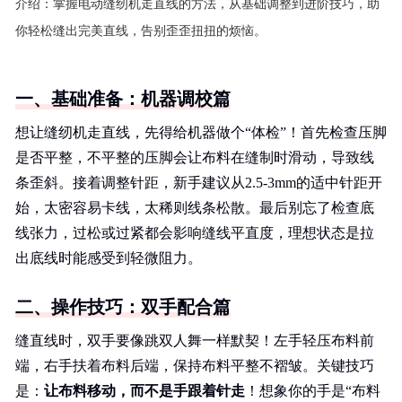
介绍：
掌握电动缝纫机走直线的方法，从基础调整到进阶技巧，助
你轻松缝出完美直线，告别歪歪扭扭的烦恼。
一、基础准备：机器调校篇
想让缝纫机走直线，先得给机器做个“体检”！首先检查压脚
是否平整，不平整的压脚会让布料在缝制时滑动，导致线
条歪斜。接着调整针距，新手建议从2.5-3mm的适中针距开
始，太密容易卡线，太稀则线条松散。最后别忘了检查底
线张力，过松或过紧都会影响缝线平直度，理想状态是拉
出底线时能感受到轻微阻力。
二、操作技巧：双手配合篇
缝直线时，双手要像跳双人舞一样默契！左手轻压布料前
端，右手扶着布料后端，保持布料平整不褶皱。关键技巧
是：
让布料移动，而不是手跟着针走
！想象你的手是“布料