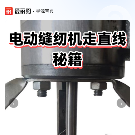
寻源宝典
‹
›