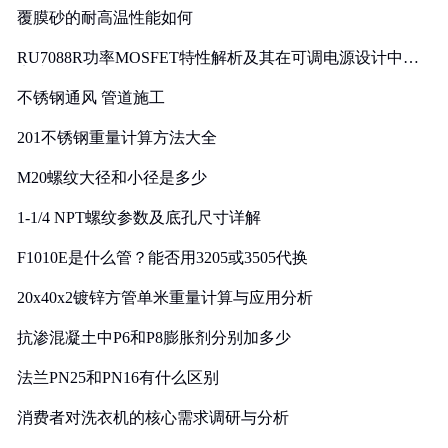
覆膜砂的耐高温性能如何
RU7088R功率MOSFET特性解析及其在可调电源设计中的
实践
不锈钢通风 管道施工
201不锈钢重量计算方法大全
M20螺纹大径和小径是多少
1-1/4 NPT螺纹参数及底孔尺寸详解
F1010E是什么管？能否用3205或3505代换
20x40x2镀锌方管单米重量计算与应用分析
抗渗混凝土中P6和P8膨胀剂分别加多少
法兰PN25和PN16有什么区别
消费者对洗衣机的核心需求调研与分析