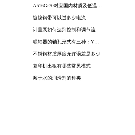
A516Gr70对应国内材质及低温冲
击要求解析
镀镍钢带可以过多少电流
计量泵如何达到控制和调节流量
的目的
联轴器的轴孔形式有三种：Y
型、J型、Z型
不锈钢材质厚度允许误差是多少
复印机出租有哪些常见模式
溶于水的润滑剂的种类