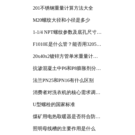
201不锈钢重量计算方法大全
M20螺纹大径和小径是多少
1-1/4 NPT螺纹参数及底孔尺寸详
解
F1010E是什么管？能否用3205或
3505代换
20x40x2镀锌方管单米重量计算
与应用分析
抗渗混凝土中P6和P8膨胀剂分别
加多少
法兰PN25和PN16有什么区别
消费者对洗衣机的核心需求调研
与分析
U型螺栓的国家标准
煤矿用电热取暖器是否符合防爆
电气设备标准
照明母线槽的主要作用是什么