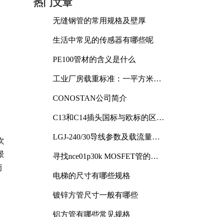
热门文章
无缝钢管的常用规格及壁厚
生活中常见的传感器有哪些呢
PE100管材的含义是什么
工业厂房载重标准：一平方米能
承受多少公斤
CONOSTAN公司简介
C13和C14插头国标与欧标的区别
及其标准解析
LGJ-240/30导线参数及载流量解
次
析
景
寻找nce01p30k MOSFET管的合
适替代型号
而
电梯的尺寸有哪些规格
镀锌方管尺寸一般有哪些
铝方管有哪些常见规格