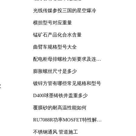
光线传媒参投三国的星空爆冷
横担型号对应重量
锰矿石产品化合水含量
曲臂车规格型号大全
配电柜母排螺栓力矩要求及连接
规范详解
膨胀螺丝尺寸是多少
镀锌方管有哪些常见规格和型号
次
D400球墨铸铁井盖重多少
覆膜砂的耐高温性能如何
RU7088R功率MOSFET特性解析
及其在可调电源设计中的实践
不锈钢通风 管道施工