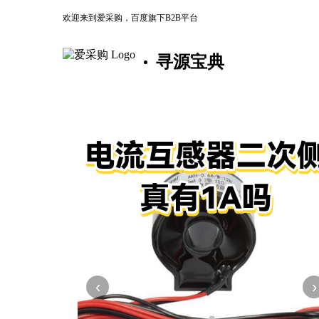
欢迎来到爱采购，百度旗下B2B平台
寻源宝典
‹
›