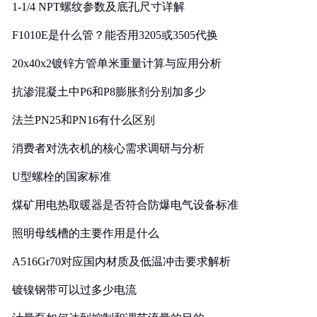
1-1/4 NPT螺纹参数及底孔尺寸详解
F1010E是什么管？能否用3205或3505代换
20x40x2镀锌方管单米重量计算与应用分析
抗渗混凝土中P6和P8膨胀剂分别加多少
法兰PN25和PN16有什么区别
消费者对洗衣机的核心需求调研与分析
U型螺栓的国家标准
煤矿用电热取暖器是否符合防爆电气设备标准
照明母线槽的主要作用是什么
A516Gr70对应国内材质及低温冲击要求解析
镀镍钢带可以过多少电流