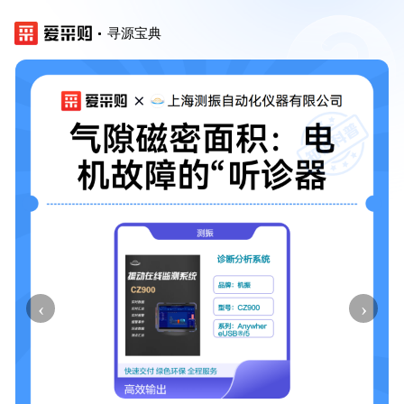
寻源宝典
‹
›