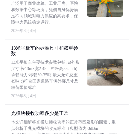
广泛用于商业建筑、工业厂房、医院
和数据中心等场所，凭借自身优势满
足不同领域对电力供应的高要求，保
障电力系统稳定运行。
2026年8月4日
13米平板车的标准尺寸和载重参
数
13米平板车主要技术参数包括: a)外形
尺寸:长13m×宽2.45m,栏板高55cm b)
承载能力:标载30-35吨,最大允许总重
49吨 c)符合国家道路车辆外廓尺寸及
轴荷限值标准
2026年8月4日
光模块接收功率多少是正常
本文详细解答光模块接收功率的正常范围及影响因素，重
点分析千兆光模块的收光标准（典型值为-3dBm