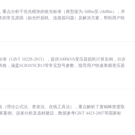
点分析千兆光模块的收光标准（典型值为-3dBm至-24dBm），并
常的常见原因（如光纤损耗、连接器问题）及解决方案，帮助用户快
/T 10228-2015），提供1000kVA变压器损耗计算实例，分步
，涵盖SCB10/SCB13等常见型号参数，指导用户快速掌握变压器
法（理论公式法、查表法、在线工具法），重点解析了黄铜棒密度取
计算案例、误差分析及选材建议，数据参考GB/T 4423-2007等国家标