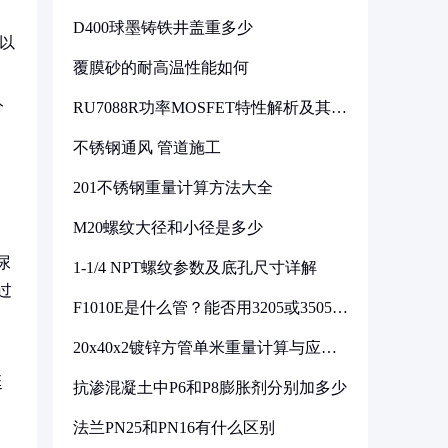
D400球墨铸铁井盖重多少
以
覆膜砂的耐高温性能如何
分
RU7088R功率MOSFET特性解析及其在
可调电源设计中的实践
不锈钢通风 管道施工
201不锈钢重量计算方法大全
M20螺纹大径和小径是多少
尿
1-1/4 NPT螺纹参数及底孔尺寸详解
过
F1010E是什么管？能否用3205或3505代
换
20x40x2镀锌方管单米重量计算与应用
、
分析
延
抗渗混凝土中P6和P8膨胀剂分别加多少
法兰PN25和PN16有什么区别