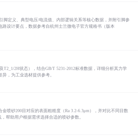
括各引脚定义、典型电压/电流值、内部逻辑关系等核心数据，并附引脚参
电路设计要点，数据参考自杭州士兰微电子官方规格书（版本
_1/2H状态），结合GB/T 5231-2012标准数据，详细分析其力学
差异，为工业选材提供参考。
砂200目对应的表面粗糙度（Ra 3.2-6.3μm），并对比不同目数
业实践，帮助用户根据需求选择合适的喷砂参数。