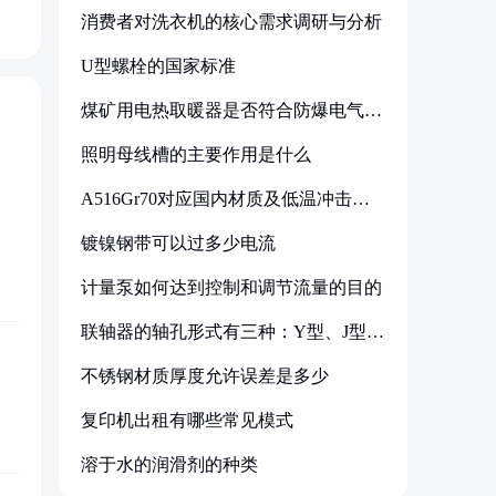
消费者对洗衣机的核心需求调研与分析
U型螺栓的国家标准
煤矿用电热取暖器是否符合防爆电气设
备标准
照明母线槽的主要作用是什么
A516Gr70对应国内材质及低温冲击要
求解析
镀镍钢带可以过多少电流
计量泵如何达到控制和调节流量的目的
联轴器的轴孔形式有三种：Y型、J型、
Z型
不锈钢材质厚度允许误差是多少
复印机出租有哪些常见模式
溶于水的润滑剂的种类