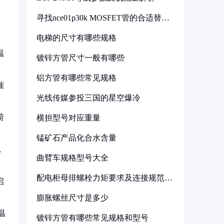
寻找nce01p30k MOSFET管的合适替代
型号
电梯的尺寸有哪些规格
温
镀锌方管尺寸一般有哪些
铝方管有哪些常见规格
催
光线传媒参投三国的星空爆冷
荷
横担型号对应重量
锰矿石产品化合水含量
，
曲臂车规格型号大全
配电柜母排螺栓力矩要求及连接规范详
启
解
膨胀螺丝尺寸是多少
温
镀锌方管有哪些常见规格和型号