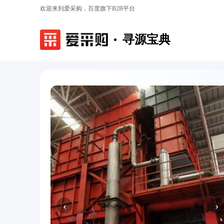
欢迎来到爱采购，百度旗下B2B平台
寻源宝典
‹
›