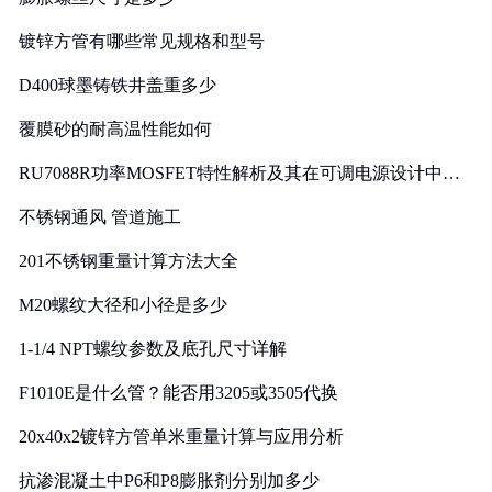
镀锌方管有哪些常见规格和型号
D400球墨铸铁井盖重多少
覆膜砂的耐高温性能如何
RU7088R功率MOSFET特性解析及其在可调电源设计中的
实践
不锈钢通风 管道施工
201不锈钢重量计算方法大全
M20螺纹大径和小径是多少
1-1/4 NPT螺纹参数及底孔尺寸详解
F1010E是什么管？能否用3205或3505代换
20x40x2镀锌方管单米重量计算与应用分析
抗渗混凝土中P6和P8膨胀剂分别加多少