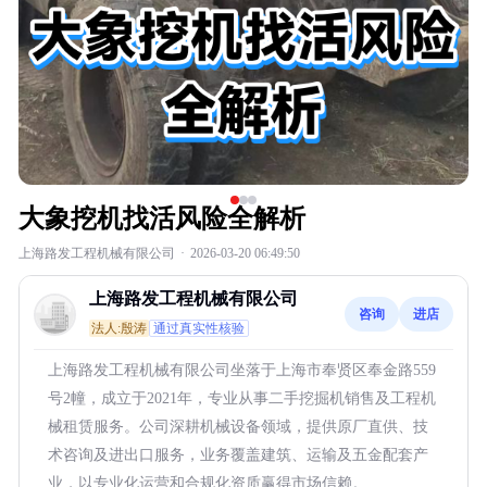
大象挖机找活风险全解析
上海路发工程机械有限公司
·
2026-03-20 06:49:50
上海路发工程机械有限公司
咨询
进店
法人:殷涛
通过真实性核验
上海路发工程机械有限公司坐落于上海市奉贤区奉金路559
号2幢，成立于2021年，专业从事二手挖掘机销售及工程机
械租赁服务。公司深耕机械设备领域，提供原厂直供、技
术咨询及进出口服务，业务覆盖建筑、运输及五金配套产
业，以专业化运营和合规化资质赢得市场信赖。