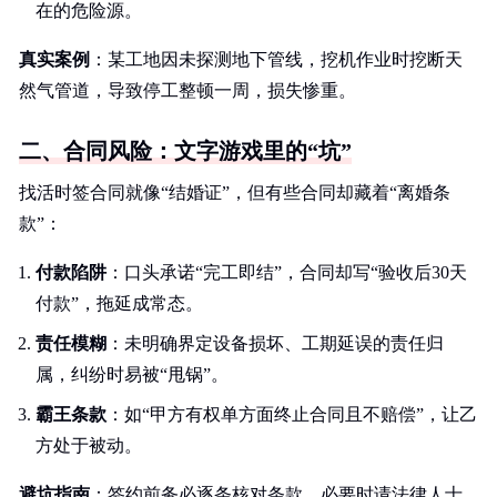
在的危险源。
真实案例
：某工地因未探测地下管线，挖机作业时挖断天
然气管道，导致停工整顿一周，损失惨重。
二、合同风险：文字游戏里的“坑”
找活时签合同就像“结婚证”，但有些合同却藏着“离婚条
款”：
付款陷阱
：口头承诺“完工即结”，合同却写“验收后30天
付款”，拖延成常态。
责任模糊
：未明确界定设备损坏、工期延误的责任归
属，纠纷时易被“甩锅”。
霸王条款
：如“甲方有权单方面终止合同且不赔偿”，让乙
方处于被动。
避坑指南
：签约前务必逐条核对条款，必要时请法律人士