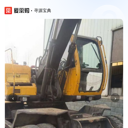
寻源宝典
‹
›