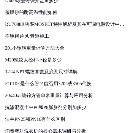
D400球墨铸铁井盖重多少
覆膜砂的耐高温性能如何
RU7088R功率MOSFET特性解析及其在可调电源设计中的
实践
不锈钢通风 管道施工
201不锈钢重量计算方法大全
M20螺纹大径和小径是多少
1-1/4 NPT螺纹参数及底孔尺寸详解
F1010E是什么管？能否用3205或3505代换
20x40x2镀锌方管单米重量计算与应用分析
抗渗混凝土中P6和P8膨胀剂分别加多少
法兰PN25和PN16有什么区别
消费者对洗衣机的核心需求调研与分析