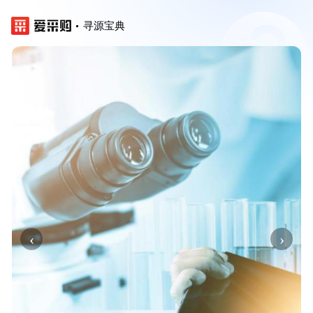
寻源宝典
‹
›