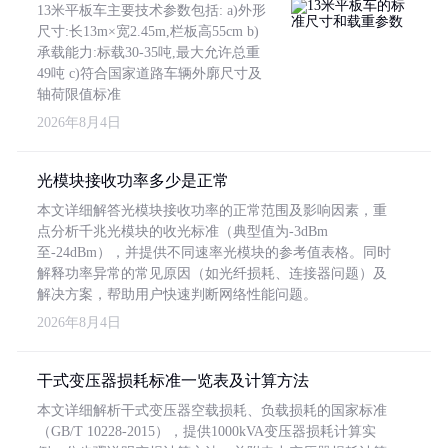
13米平板车主要技术参数包括: a)外形
尺寸:长13m×宽2.45m,栏板高55cm b)
承载能力:标载30-35吨,最大允许总重
49吨 c)符合国家道路车辆外廓尺寸及
轴荷限值标准
2026年8月4日
光模块接收功率多少是正常
本文详细解答光模块接收功率的正常范围及影响因素，重
点分析千兆光模块的收光标准（典型值为-3dBm
至-24dBm），并提供不同速率光模块的参考值表格。同时
解释功率异常的常见原因（如光纤损耗、连接器问题）及
解决方案，帮助用户快速判断网络性能问题。
2026年8月4日
干式变压器损耗标准一览表及计算方法
本文详细解析干式变压器空载损耗、负载损耗的国家标准
（GB/T 10228-2015），提供1000kVA变压器损耗计算实