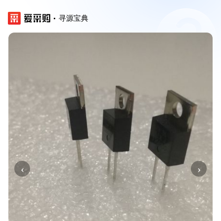
寻源宝典
‹
›