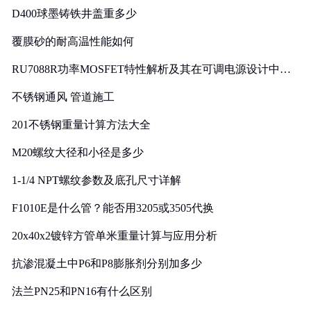
D400球墨铸铁井盖重多少
覆膜砂的耐高温性能如何
RU7088R功率MOSFET特性解析及其在可调电源设计中的
实践
不锈钢通风 管道施工
201不锈钢重量计算方法大全
M20螺纹大径和小径是多少
1-1/4 NPT螺纹参数及底孔尺寸详解
F1010E是什么管？能否用3205或3505代换
20x40x2镀锌方管单米重量计算与应用分析
抗渗混凝土中P6和P8膨胀剂分别加多少
法兰PN25和PN16有什么区别