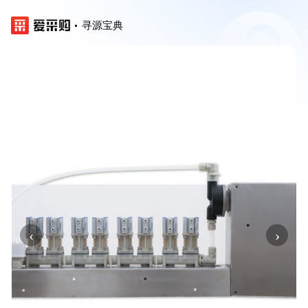
寻源宝典
‹
›