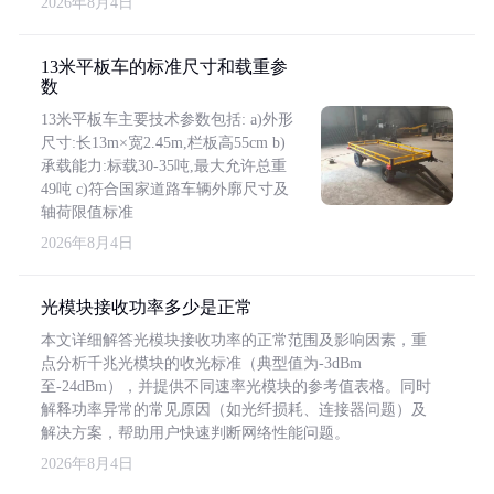
2026年8月4日
13米平板车的标准尺寸和载重参
数
13米平板车主要技术参数包括: a)外形
尺寸:长13m×宽2.45m,栏板高55cm b)
承载能力:标载30-35吨,最大允许总重
49吨 c)符合国家道路车辆外廓尺寸及
轴荷限值标准
2026年8月4日
光模块接收功率多少是正常
本文详细解答光模块接收功率的正常范围及影响因素，重
点分析千兆光模块的收光标准（典型值为-3dBm
至-24dBm），并提供不同速率光模块的参考值表格。同时
解释功率异常的常见原因（如光纤损耗、连接器问题）及
解决方案，帮助用户快速判断网络性能问题。
2026年8月4日