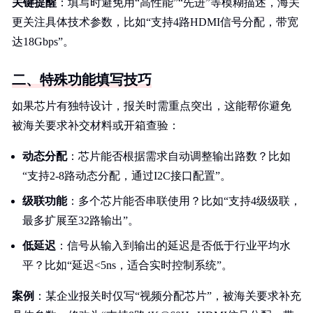
关键提醒
：填写时避免用“高性能”“先进”等模糊描述，海关
更关注具体技术参数，比如“支持4路HDMI信号分配，带宽
达18Gbps”。
二、特殊功能填写技巧
如果芯片有独特设计，报关时需重点突出，这能帮你避免
被海关要求补交材料或开箱查验：
动态分配
：芯片能否根据需求自动调整输出路数？比如
“支持2-8路动态分配，通过I2C接口配置”。
级联功能
：多个芯片能否串联使用？比如“支持4级级联，
最多扩展至32路输出”。
低延迟
：信号从输入到输出的延迟是否低于行业平均水
平？比如“延迟<5ns，适合实时控制系统”。
案例
：某企业报关时仅写“视频分配芯片”，被海关要求补充