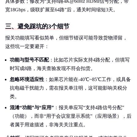
具体参数；修改为“支持8路4K@60Hz HDMI信号分配，带
宽18Gbps，级联扩展至64路”后，通关时间缩短3天。
三、避免踩坑的3个细节
报关功能填写看似简单，但细节错误可能导致货物滞留，
这些坑一定要避开：
功能与型号不匹配
：比如芯片实际支持4路分配，但填写
时写成8路，海关查验发现不符会扣货。
忽略环境适应性
：如果芯片能在-40℃~85℃工作，或具备
抗电磁干扰能力，需在报关单注明，这可能影响关税分
类。
混淆“功能”与“应用”
：报关单应写“支持4路信号分配”
（功能），而非“用于会议室显示系统”（应用场景），后
者属于用途描述，非海关关注重点。