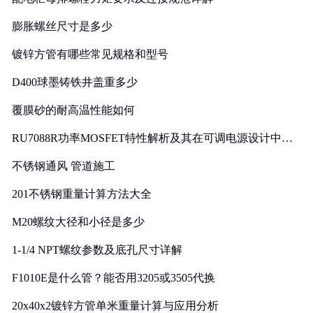
膨胀螺丝尺寸是多少
镀锌方管有哪些常见规格和型号
D400球墨铸铁井盖重多少
覆膜砂的耐高温性能如何
RU7088R功率MOSFET特性解析及其在可调电源设计中的
实践
不锈钢通风 管道施工
201不锈钢重量计算方法大全
M20螺纹大径和小径是多少
1-1/4 NPT螺纹参数及底孔尺寸详解
F1010E是什么管？能否用3205或3505代换
20x40x2镀锌方管单米重量计算与应用分析