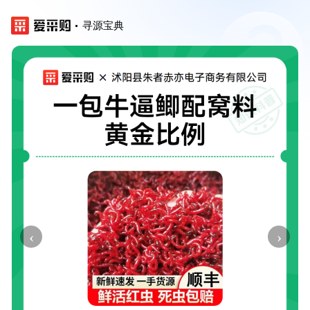
寻源宝典
‹
›