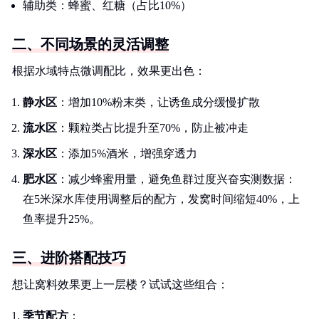
辅助类：蜂蜜、红糖（占比10%）
二、不同场景的灵活调整
根据水域特点微调配比，效果更出色：
静水区
：增加10%粉末类，让诱鱼成分缓慢扩散
流水区
：颗粒类占比提升至70%，防止被冲走
深水区
：添加5%酒米，增强穿透力
肥水区
：减少蜂蜜用量，避免鱼群过度兴奋实测数据：
在5米深水库使用调整后的配方，发窝时间缩短40%，上
鱼率提升25%。
三、进阶搭配技巧
想让窝料效果更上一层楼？试试这些组合：
季节配方
：