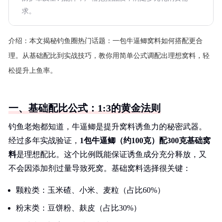
求。
介绍：
本文揭秘钓鱼圈热门话题：一包牛逼鲫窝料如何搭配更合
理。从基础配比到实战技巧，教你用简单公式调配出理想窝料，轻
松提升上鱼率。
一、基础配比公式：1:3的黄金法则
钓鱼老炮都知道，牛逼鲫是提升窝料诱鱼力的秘密武器。
经过多年实战验证，
1包牛逼鲫（约100克）配300克基础窝
料
是理想配比。这个比例既能保证诱鱼成分充分释放，又
不会因添加剂过量导致死窝。基础窝料选择很关键：
颗粒类：玉米碴、小米、麦粒（占比60%）
粉末类：豆饼粉、麸皮（占比30%）