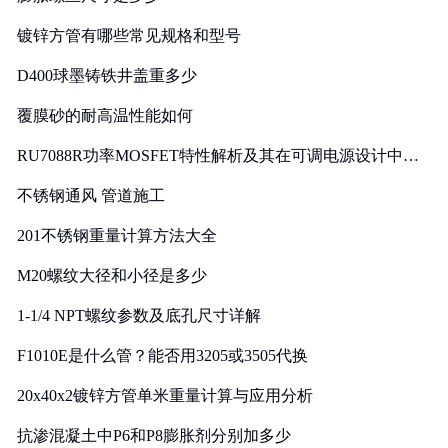
镀锌方管有哪些常见规格和型号
D400球墨铸铁井盖重多少
覆膜砂的耐高温性能如何
RU7088R功率MOSFET特性解析及其在可调电源设计中的
实践
不锈钢通风 管道施工
201不锈钢重量计算方法大全
M20螺纹大径和小径是多少
1-1/4 NPT螺纹参数及底孔尺寸详解
F1010E是什么管？能否用3205或3505代换
20x40x2镀锌方管单米重量计算与应用分析
抗渗混凝土中P6和P8膨胀剂分别加多少