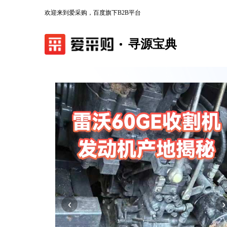
欢迎来到爱采购，百度旗下B2B平台
寻源宝典
‹
›