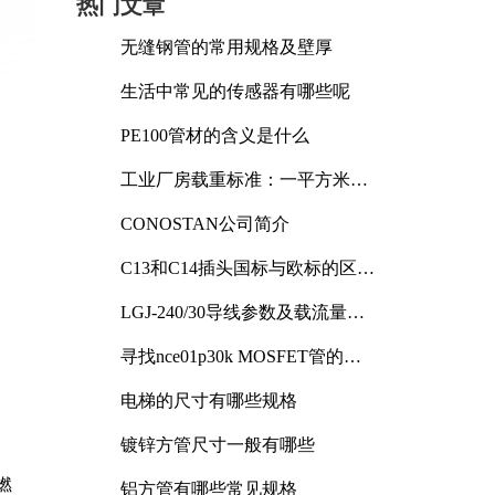
热门文章
无缝钢管的常用规格及壁厚
生活中常见的传感器有哪些呢
PE100管材的含义是什么
工业厂房载重标准：一平方米能
承受多少公斤
CONOSTAN公司简介
C13和C14插头国标与欧标的区别
及其标准解析
LGJ-240/30导线参数及载流量解
国
析
寻找nce01p30k MOSFET管的合
适替代型号
电梯的尺寸有哪些规格
镀锌方管尺寸一般有哪些
燃
铝方管有哪些常见规格