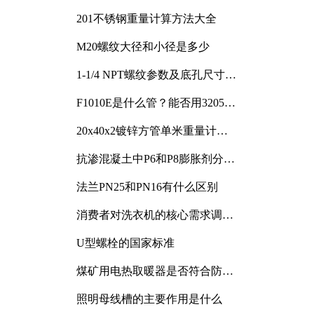
201不锈钢重量计算方法大全
M20螺纹大径和小径是多少
1-1/4 NPT螺纹参数及底孔尺寸详
解
F1010E是什么管？能否用3205或
3505代换
20x40x2镀锌方管单米重量计算
与应用分析
抗渗混凝土中P6和P8膨胀剂分别
加多少
法兰PN25和PN16有什么区别
消费者对洗衣机的核心需求调研
与分析
U型螺栓的国家标准
煤矿用电热取暖器是否符合防爆
电气设备标准
照明母线槽的主要作用是什么