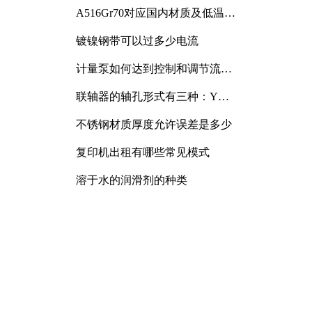
A516Gr70对应国内材质及低温冲
击要求解析
镀镍钢带可以过多少电流
计量泵如何达到控制和调节流量
的目的
联轴器的轴孔形式有三种：Y
型、J型、Z型
不锈钢材质厚度允许误差是多少
复印机出租有哪些常见模式
溶于水的润滑剂的种类