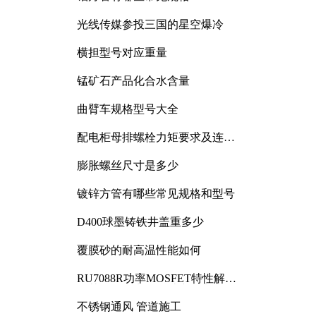
光线传媒参投三国的星空爆冷
横担型号对应重量
锰矿石产品化合水含量
曲臂车规格型号大全
配电柜母排螺栓力矩要求及连接
规范详解
膨胀螺丝尺寸是多少
镀锌方管有哪些常见规格和型号
D400球墨铸铁井盖重多少
覆膜砂的耐高温性能如何
RU7088R功率MOSFET特性解析
及其在可调电源设计中的实践
不锈钢通风 管道施工