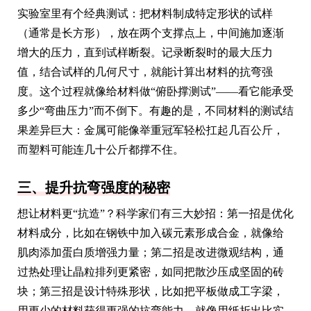
实验室里有个经典测试：把材料制成特定形状的试样
（通常是长方形），放在两个支撑点上，中间施加逐渐
增大的压力，直到试样断裂。记录断裂时的最大压力
值，结合试样的几何尺寸，就能计算出材料的抗弯强
度。这个过程就像给材料做“俯卧撑测试”——看它能承受
多少“弯曲压力”而不倒下。有趣的是，不同材料的测试结
果差异巨大：金属可能像举重冠军轻松扛起几百公斤，
而塑料可能连几十公斤都撑不住。
三、提升抗弯强度的秘密
想让材料更“抗造”？科学家们有三大妙招：第一招是优化
材料成分，比如在钢铁中加入碳元素形成合金，就像给
肌肉添加蛋白质增强力量；第二招是改进微观结构，通
过热处理让晶粒排列更紧密，如同把散沙压成坚固的砖
块；第三招是设计特殊形状，比如把平板做成工字梁，
用更少的材料获得更强的抗弯能力，就像用纸折出比实