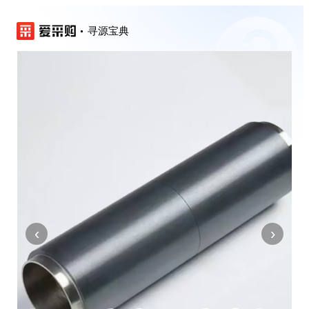
寻源宝典
‹
›