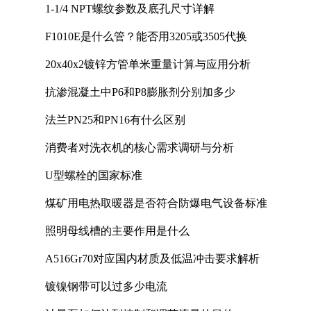
1-1/4 NPT螺纹参数及底孔尺寸详解
F1010E是什么管？能否用3205或3505代换
20x40x2镀锌方管单米重量计算与应用分析
抗渗混凝土中P6和P8膨胀剂分别加多少
法兰PN25和PN16有什么区别
消费者对洗衣机的核心需求调研与分析
U型螺栓的国家标准
煤矿用电热取暖器是否符合防爆电气设备标准
照明母线槽的主要作用是什么
A516Gr70对应国内材质及低温冲击要求解析
镀镍钢带可以过多少电流