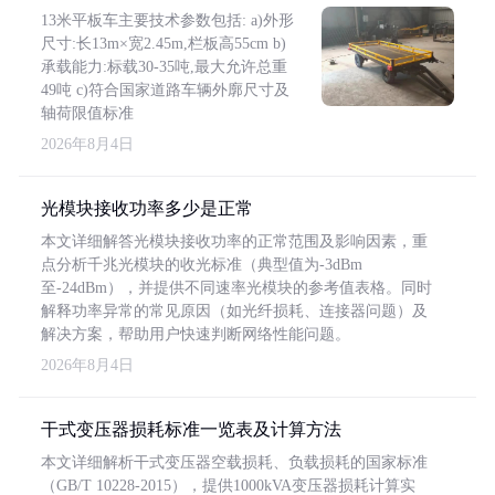
13米平板车主要技术参数包括: a)外形
尺寸:长13m×宽2.45m,栏板高55cm b)
承载能力:标载30-35吨,最大允许总重
49吨 c)符合国家道路车辆外廓尺寸及
轴荷限值标准
2026年8月4日
光模块接收功率多少是正常
本文详细解答光模块接收功率的正常范围及影响因素，重
点分析千兆光模块的收光标准（典型值为-3dBm
至-24dBm），并提供不同速率光模块的参考值表格。同时
解释功率异常的常见原因（如光纤损耗、连接器问题）及
解决方案，帮助用户快速判断网络性能问题。
2026年8月4日
干式变压器损耗标准一览表及计算方法
本文详细解析干式变压器空载损耗、负载损耗的国家标准
（GB/T 10228-2015），提供1000kVA变压器损耗计算实