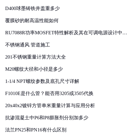
D400球墨铸铁井盖重多少
覆膜砂的耐高温性能如何
RU7088R功率MOSFET特性解析及其在可调电源设计中的
实践
不锈钢通风 管道施工
201不锈钢重量计算方法大全
M20螺纹大径和小径是多少
1-1/4 NPT螺纹参数及底孔尺寸详解
F1010E是什么管？能否用3205或3505代换
20x40x2镀锌方管单米重量计算与应用分析
抗渗混凝土中P6和P8膨胀剂分别加多少
法兰PN25和PN16有什么区别