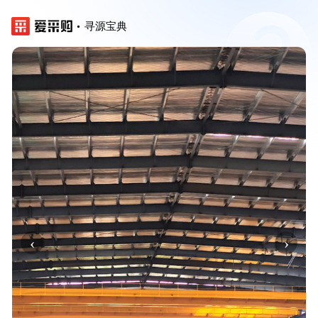
寻源宝典
‹
›