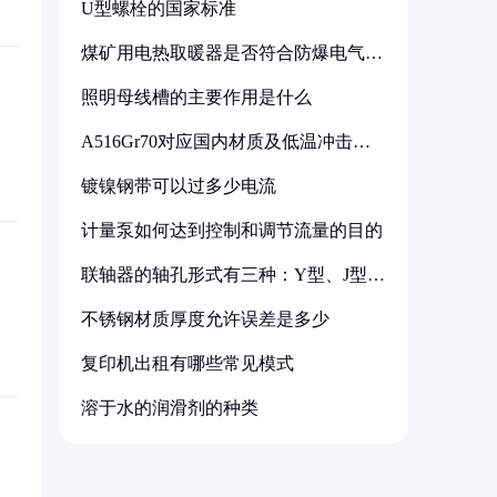
U型螺栓的国家标准
煤矿用电热取暖器是否符合防爆电气设
备标准
照明母线槽的主要作用是什么
A516Gr70对应国内材质及低温冲击要
求解析
镀镍钢带可以过多少电流
计量泵如何达到控制和调节流量的目的
联轴器的轴孔形式有三种：Y型、J型、
Z型
不锈钢材质厚度允许误差是多少
复印机出租有哪些常见模式
溶于水的润滑剂的种类