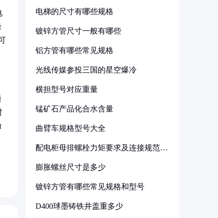
电梯的尺寸有哪些规格
电
绿
镀锌方管尺寸一般有哪些
可
铝方管有哪些常见规格
光线传媒参投三国的星空爆冷
横担型号对应重量
通
锰矿石产品化合水含量
时
功
曲臂车规格型号大全
配电柜母排螺栓力矩要求及连接规范详
解
膨胀螺丝尺寸是多少
镀锌方管有哪些常见规格和型号
D400球墨铸铁井盖重多少