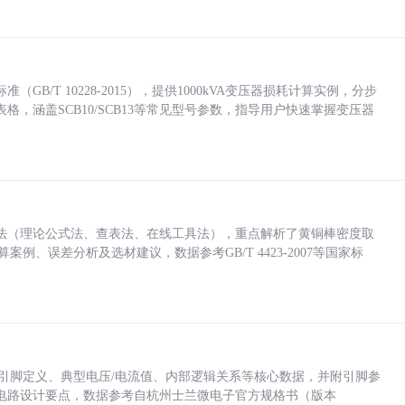
/T 10228-2015），提供1000kVA变压器损耗计算实例，分步
，涵盖SCB10/SCB13等常见型号参数，指导用户快速掌握变压器
法（理论公式法、查表法、在线工具法），重点解析了黄铜棒密度取
计算案例、误差分析及选材建议，数据参考GB/T 4423-2007等国家标
括各引脚定义、典型电压/电流值、内部逻辑关系等核心数据，并附引脚参
电路设计要点，数据参考自杭州士兰微电子官方规格书（版本