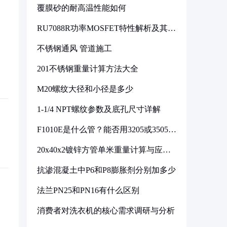
覆膜砂的耐高温性能如何
RU7088R功率MOSFET特性解析及其在
可调电源设计中的实践
不锈钢通风 管道施工
201不锈钢重量计算方法大全
M20螺纹大径和小径是多少
1-1/4 NPT螺纹参数及底孔尺寸详解
F1010E是什么管？能否用3205或3505代
换
20x40x2镀锌方管单米重量计算与应用
分析
抗渗混凝土中P6和P8膨胀剂分别加多少
法兰PN25和PN16有什么区别
消费者对洗衣机的核心需求调研与分析