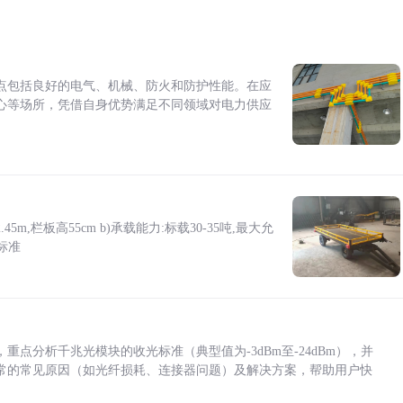
点包括良好的电气、机械、防火和防护性能。在应
心等场所，凭借自身优势满足不同领域对电力供应
5m,栏板高55cm b)承载能力:标载30-35吨,最大允
标准
点分析千兆光模块的收光标准（典型值为-3dBm至-24dBm），并
常的常见原因（如光纤损耗、连接器问题）及解决方案，帮助用户快