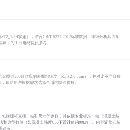
_1/2H状态），结合GB/T 5231-2012标准数据，详细分析其力学
差异，为工业选材提供参考。
砂200目对应的表面粗糙度（Ra 3.2-6.3μm），并对比不同目数
业实践，帮助用户根据需求选择合适的喷砂参数。
力，包括螺杆直径、钻孔尺寸等参数，并依据专业标准（如《混凝土结
方法和典型数值（如混凝土强度C30下设计值约80kN）。内容涵盖安装
员参考。