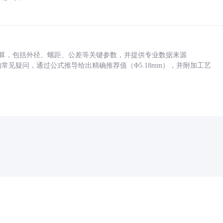
底孔计算，包括外径、螺距、公差等关键参数，并提供专业数据来源
孔尺寸的常见疑问，通过公式推导给出精确推荐值（Φ5.18mm），并附加工艺
药品医疗器械网络信息服务备案(京)网药械信息备字（2021）第00159号