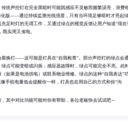
。传统声控灯在完全黑暗时可能因感应不灵敏而频繁误亮，浪费
简化版——通过持续监测光线强度，只有当环境足够暗时才亮起
线充足时灯的无谓工作，又通过绿点的视觉反馈让用户知道“现在
”，既实用又省电。
着换灯——这可能是灯具在“自我检查”。部分声控灯的绿点会
，绿点可能变暗或闪烁；感应器故障时，绿点可能完全不亮。此
（如果是电池供电）或联系物业维修。绿点的这种“自我表达”
就像手机电量低会提醒你一样，灯具也在用自己的方式和你“沟
考，其中对比功能可能对你有帮助，各位老板快去试试吧～