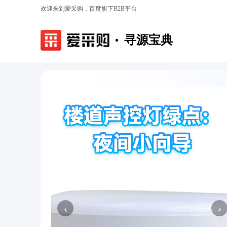
欢迎来到爱采购，百度旗下B2B平台
寻源宝典
‹
›