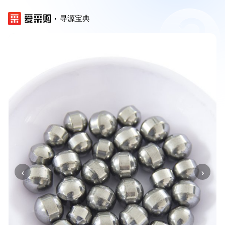
寻源宝典
‹
›