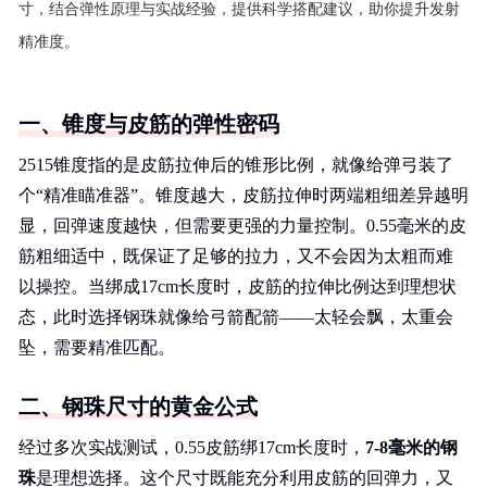
寸，结合弹性原理与实战经验，提供科学搭配建议，助你提升发射
精准度。
一、锥度与皮筋的弹性密码
2515锥度指的是皮筋拉伸后的锥形比例，就像给弹弓装了
个“精准瞄准器”。锥度越大，皮筋拉伸时两端粗细差异越明
显，回弹速度越快，但需要更强的力量控制。0.55毫米的皮
筋粗细适中，既保证了足够的拉力，又不会因为太粗而难
以操控。当绑成17cm长度时，皮筋的拉伸比例达到理想状
态，此时选择钢珠就像给弓箭配箭——太轻会飘，太重会
坠，需要精准匹配。
二、钢珠尺寸的黄金公式
经过多次实战测试，0.55皮筋绑17cm长度时，
7-8毫米的钢
珠
是理想选择。这个尺寸既能充分利用皮筋的回弹力，又