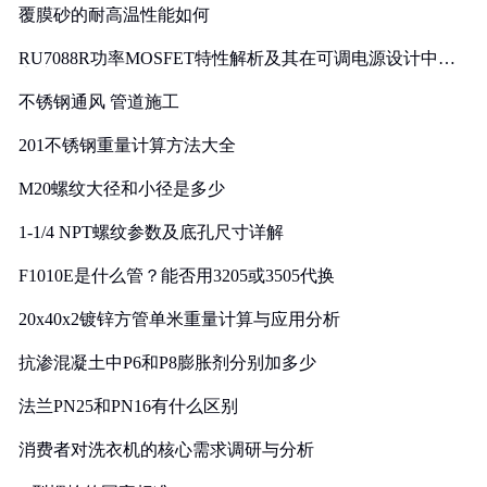
覆膜砂的耐高温性能如何
RU7088R功率MOSFET特性解析及其在可调电源设计中的
实践
不锈钢通风 管道施工
201不锈钢重量计算方法大全
M20螺纹大径和小径是多少
1-1/4 NPT螺纹参数及底孔尺寸详解
F1010E是什么管？能否用3205或3505代换
20x40x2镀锌方管单米重量计算与应用分析
抗渗混凝土中P6和P8膨胀剂分别加多少
法兰PN25和PN16有什么区别
消费者对洗衣机的核心需求调研与分析