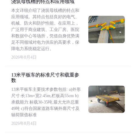
浇筑母线槽的特点和应用领域
本文详细介绍了浇筑母线槽的特点和
应用领域。其特点包括良好的电气、
机械、防火和防护性能。在应用上，
广泛用于商业建筑、工业厂房、医院
和数据中心等场所，凭借自身优势满
足不同领域对电力供应的高要求，保
障电力系统稳定运行。
2026年8月4日
13米平板车的标准尺寸和载重参
数
13米平板车主要技术参数包括: a)外形
尺寸:长13m×宽2.45m,栏板高55cm b)
承载能力:标载30-35吨,最大允许总重
49吨 c)符合国家道路车辆外廓尺寸及
轴荷限值标准
2026年8月4日