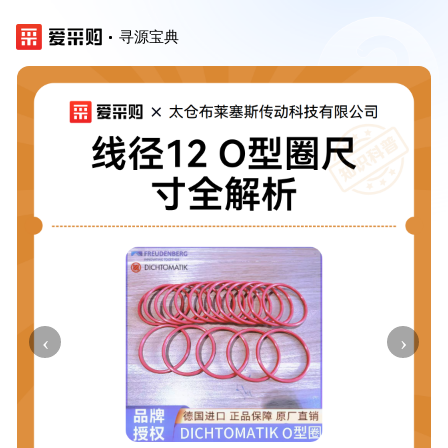
寻源宝典
‹
›