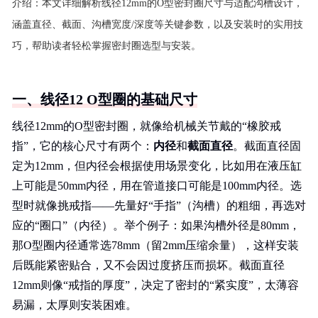
介绍：
本文详细解析线径12mm的O型密封圈尺寸与适配沟槽设计，
涵盖直径、截面、沟槽宽度/深度等关键参数，以及安装时的实用技
巧，帮助读者轻松掌握密封圈选型与安装。
一、线径12 O型圈的基础尺寸
线径12mm的O型密封圈，就像给机械关节戴的“橡胶戒
指”，它的核心尺寸有两个：
内径
和
截面直径
。截面直径固
定为12mm，但内径会根据使用场景变化，比如用在液压缸
上可能是50mm内径，用在管道接口可能是100mm内径。选
型时就像挑戒指——先量好“手指”（沟槽）的粗细，再选对
应的“圈口”（内径）。举个例子：如果沟槽外径是80mm，
那O型圈内径通常选78mm（留2mm压缩余量），这样安装
后既能紧密贴合，又不会因过度挤压而损坏。截面直径
12mm则像“戒指的厚度”，决定了密封的“紧实度”，太薄容
易漏，太厚则安装困难。