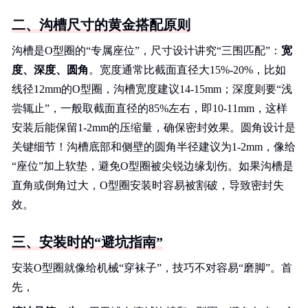
二、沟槽尺寸的黄金搭配原则
沟槽是O型圈的“专属座位”，尺寸设计讲究“三围匹配”：
宽
度、深度、圆角
。宽度通常比截面直径大15%-20%，比如
线径12mm的O型圈，沟槽宽度建议14-15mm；深度则要“浅
尝辄止”，一般取截面直径的85%左右，即10-11mm，这样
安装后能保留1-2mm的压缩量，确保密封效果。圆角设计是
关键细节！沟槽底部和侧壁的圆角半径建议为1-2mm，像给
“座位”加上软垫，避免O型圈被尖锐边缘划伤。如果沟槽是
直角或倒角过大，O型圈安装时容易被割破，导致密封失
效。
三、安装时的“避坑指南”
安装O型圈就像给机械“穿袜子”，技巧不对容易“磨脚”。首
先，