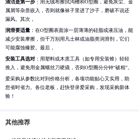
清洁是第一步
：用无绒布擦拭沟槽和O型圈，避免灰尘、金
属屑等杂质嵌入，否则就像袜子里进了沙子，磨破不说还
漏风。其次，
润滑要适量
：在O型圈表面涂一层薄薄的硅脂或液压油，能
减少安装摩擦，但千万别用凡士林或油脂类润滑剂，它们
可能腐蚀橡胶。最后，
安装工具选对
：用塑料或木质工具（如专用安装锥）轻轻
推入，避免用金属螺丝刀硬撬，否则O型圈分分钟“破相”。
爱采购从参数比对到价格分析，各项功能贴心又实用，助
您省时省力。各位老板，赶快登录爱采购，发现采购新体
验！
其他推荐