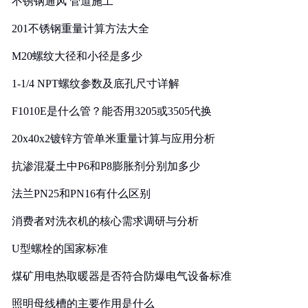
不锈钢通风 管道施工
201不锈钢重量计算方法大全
M20螺纹大径和小径是多少
1-1/4 NPT螺纹参数及底孔尺寸详解
F1010E是什么管？能否用3205或3505代换
20x40x2镀锌方管单米重量计算与应用分析
抗渗混凝土中P6和P8膨胀剂分别加多少
法兰PN25和PN16有什么区别
消费者对洗衣机的核心需求调研与分析
U型螺栓的国家标准
煤矿用电热取暖器是否符合防爆电气设备标准
照明母线槽的主要作用是什么