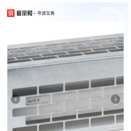
寻源宝典
‹
›