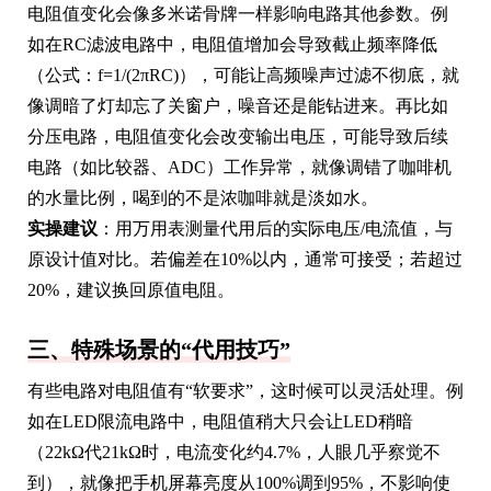
电阻值变化会像多米诺骨牌一样影响电路其他参数。例
如在RC滤波电路中，电阻值增加会导致截止频率降低
（公式：f=1/(2πRC)），可能让高频噪声过滤不彻底，就
像调暗了灯却忘了关窗户，噪音还是能钻进来。再比如
分压电路，电阻值变化会改变输出电压，可能导致后续
电路（如比较器、ADC）工作异常，就像调错了咖啡机
的水量比例，喝到的不是浓咖啡就是淡如水。
实操建议
：用万用表测量代用后的实际电压/电流值，与
原设计值对比。若偏差在10%以内，通常可接受；若超过
20%，建议换回原值电阻。
三、特殊场景的“代用技巧”
有些电路对电阻值有“软要求”，这时候可以灵活处理。例
如在LED限流电路中，电阻值稍大只会让LED稍暗
（22kΩ代21kΩ时，电流变化约4.7%，人眼几乎察觉不
到），就像把手机屏幕亮度从100%调到95%，不影响使