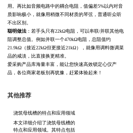
用。再比如音频电路中的耦合电阻，值偏差5%以内对音
质影响极小，就像用稍微不同材质的琴弦，普通听众听
不出区别。
聪明做法
：若手头只有22kΩ电阻，可以串联/并联其他电
阻调整总值。例如并联一个470kΩ电阻，总阻值约
21.9kΩ（接近22kΩ但更接近21kΩ），就像用调料微调菜
品的咸淡，比直接换更精准。
爱采购产品库海量丰富，能让您快速高效锁定心仪产
品，各位商家老板别再犹豫，赶紧体验起来！
其他推荐
浇筑母线槽的特点和应用领域
本文详细介绍了浇筑母线槽的
特点和应用领域。其特点包括