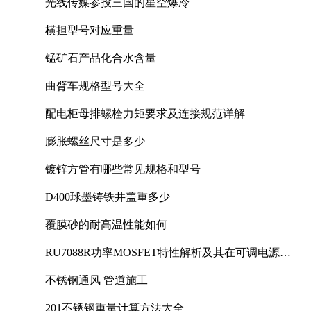
光线传媒参投三国的星空爆冷
横担型号对应重量
锰矿石产品化合水含量
曲臂车规格型号大全
配电柜母排螺栓力矩要求及连接规范详解
膨胀螺丝尺寸是多少
镀锌方管有哪些常见规格和型号
D400球墨铸铁井盖重多少
覆膜砂的耐高温性能如何
RU7088R功率MOSFET特性解析及其在可调电源设
计中的实践
不锈钢通风 管道施工
201不锈钢重量计算方法大全