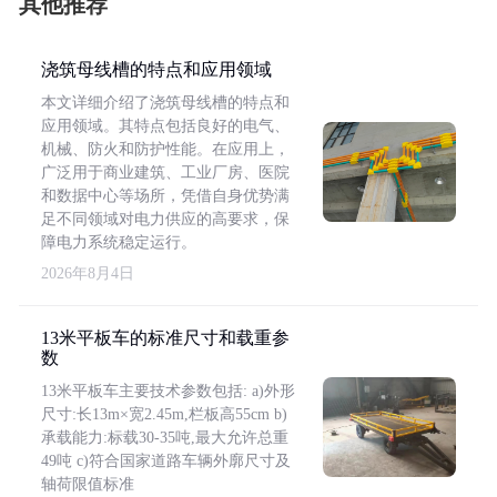
其他推荐
浇筑母线槽的特点和应用领域
本文详细介绍了浇筑母线槽的特点和
应用领域。其特点包括良好的电气、
机械、防火和防护性能。在应用上，
广泛用于商业建筑、工业厂房、医院
和数据中心等场所，凭借自身优势满
足不同领域对电力供应的高要求，保
障电力系统稳定运行。
2026年8月4日
13米平板车的标准尺寸和载重参
数
13米平板车主要技术参数包括: a)外形
尺寸:长13m×宽2.45m,栏板高55cm b)
承载能力:标载30-35吨,最大允许总重
49吨 c)符合国家道路车辆外廓尺寸及
轴荷限值标准