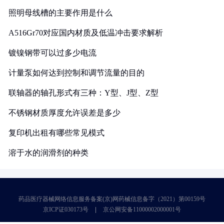
照明母线槽的主要作用是什么
A516Gr70对应国内材质及低温冲击要求解析
镀镍钢带可以过多少电流
计量泵如何达到控制和调节流量的目的
联轴器的轴孔形式有三种：Y型、J型、Z型
不锈钢材质厚度允许误差是多少
复印机出租有哪些常见模式
溶于水的润滑剂的种类
药品医疗器械网络信息服务备案(京)网药械信息备字（2021）第00159号
京ICP证030173号
京公网安备11000002000001号