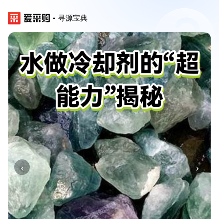
寻源宝典
‹
›