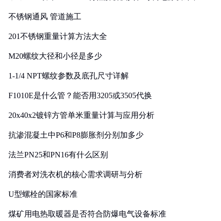
实践
不锈钢通风 管道施工
201不锈钢重量计算方法大全
M20螺纹大径和小径是多少
1-1/4 NPT螺纹参数及底孔尺寸详解
F1010E是什么管？能否用3205或3505代换
20x40x2镀锌方管单米重量计算与应用分析
抗渗混凝土中P6和P8膨胀剂分别加多少
法兰PN25和PN16有什么区别
消费者对洗衣机的核心需求调研与分析
U型螺栓的国家标准
煤矿用电热取暖器是否符合防爆电气设备标准