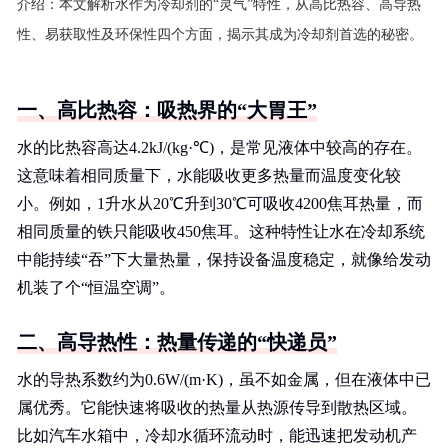
介绍：
本文解析水作为冷却剂的“灵气”特性，从高比热容、高导热
性、易获取性及环保性四个方面，揭示其成为冷却剂首选的秘密。
一、高比热容：吸热界的“大胃王”
水的比热容高达4.2kJ/(kg·℃)，是常见液体中较高的存在。
这意味着相同质量下，水能吸收更多热量而温度变化较
小。例如，1升水从20℃升到30℃可吸收4200焦耳热量，而
相同质量的铁只能吸收450焦耳。这种特性让水在冷却系统
中能持续“吞”下大量热量，保持设备温度稳定，就像给发动
机装了个“恒温空调”。
二、高导热性：热量传递的“快递员”
水的导热系数约为0.6W/(m·K)，虽不如金属，但在液体中已
属优秀。它能快速将吸收的热量从热源传导到散热区域。
比如汽车水箱中，冷却水循环流动时，能迅速把发动机产