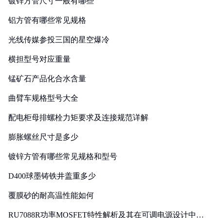
镀锌方管尺寸一般有哪些
铝方管有哪些常见规格
光线传媒参投三国的星空爆冷
横担型号对应重量
锰矿石产品化合水含量
曲臂车规格型号大全
配电柜母排螺栓力矩要求及连接规范详解
膨胀螺丝尺寸是多少
镀锌方管有哪些常见规格和型号
D400球墨铸铁井盖重多少
覆膜砂的耐高温性能如何
RU7088R功率MOSFET特性解析及其在可调电源设计中的