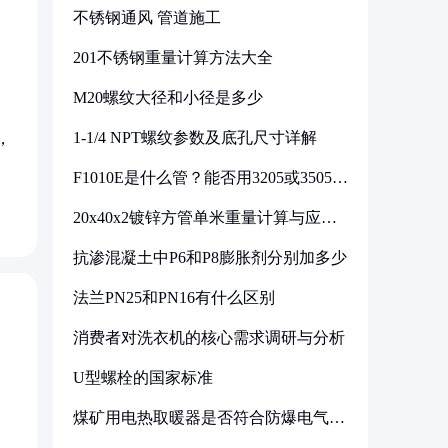
不锈钢通风 管道施工
201不锈钢重量计算方法大全
M20螺纹大径和小径是多少
1-1/4 NPT螺纹参数及底孔尺寸详解
，
F1010E是什么管？能否用3205或3505代
换
20x40x2镀锌方管单米重量计算与应用
分析
抗渗混凝土中P6和P8膨胀剂分别加多少
法兰PN25和PN16有什么区别
消费者对洗衣机的核心需求调研与分析
U型螺栓的国家标准
煤矿用电热取暖器是否符合防爆电气设
备标准