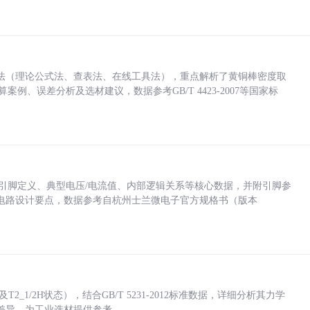
法（理论公式法、查表法、在线工具法），重点解析了黄铜棒密度取
计算案例、误差分析及选材建议，数据参考GB/T 4423-2007等国家标
括各引脚定义、典型电压/电流值、内部逻辑关系等核心数据，并附引脚参
电路设计要点，数据参考自杭州士兰微电子官方规格书（版本
_1/2H状态），结合GB/T 5231-2012标准数据，详细分析其力学
差异，为工业选材提供参考。