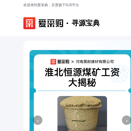
欢迎来到爱采购，百度旗下B2B平台
寻源宝典
‹
›