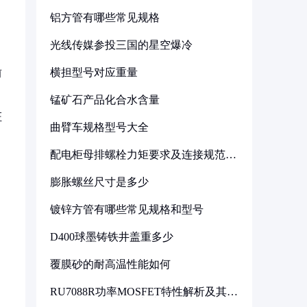
铝方管有哪些常见规格
光线传媒参投三国的星空爆冷
横担型号对应重量
前
锰矿石产品化合水含量
证
曲臂车规格型号大全
配电柜母排螺栓力矩要求及连接规范详
解
膨胀螺丝尺寸是多少
镀锌方管有哪些常见规格和型号
D400球墨铸铁井盖重多少
覆膜砂的耐高温性能如何
RU7088R功率MOSFET特性解析及其在
可调电源设计中的实践