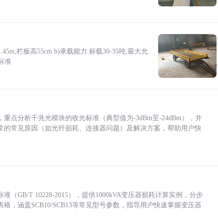
5m,栏板高55cm b)承载能力:标载30-35吨,最大允
标准
点分析千兆光模块的收光标准（典型值为-3dBm至-24dBm），并
常的常见原因（如光纤损耗、连接器问题）及解决方案，帮助用户快
/T 10228-2015），提供1000kVA变压器损耗计算实例，分步
，涵盖SCB10/SCB13等常见型号参数，指导用户快速掌握变压器