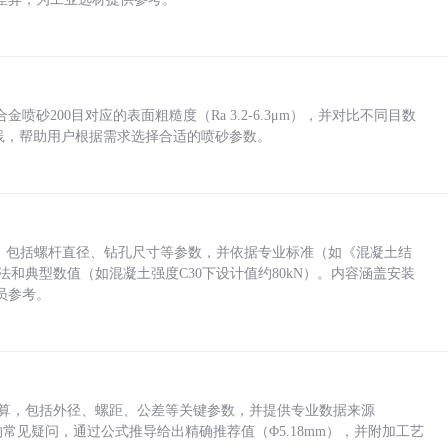
砂200目对应的表面粗糙度（Ra 3.2-6.3μm），并对比不同目数
业实践，帮助用户根据需求选择合适的喷砂参数。
力，包括螺杆直径、钻孔尺寸等参数，并依据专业标准（如《混凝土结
方法和典型数值（如混凝土强度C30下设计值约80kN）。内容涵盖安装
员参考。
底孔计算，包括外径、螺距、公差等关键参数，并提供专业数据来源
孔尺寸的常见疑问，通过公式推导给出精确推荐值（Φ5.18mm），并附加工艺