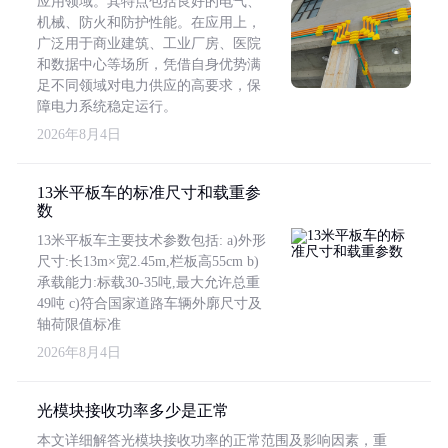
应用领域。其特点包括良好的电气、
机械、防火和防护性能。在应用上，
广泛用于商业建筑、工业厂房、医院
和数据中心等场所，凭借自身优势满
足不同领域对电力供应的高要求，保
障电力系统稳定运行。
2026年8月4日
13米平板车的标准尺寸和载重参
数
13米平板车主要技术参数包括: a)外形
尺寸:长13m×宽2.45m,栏板高55cm b)
承载能力:标载30-35吨,最大允许总重
49吨 c)符合国家道路车辆外廓尺寸及
轴荷限值标准
2026年8月4日
光模块接收功率多少是正常
本文详细解答光模块接收功率的正常范围及影响因素，重