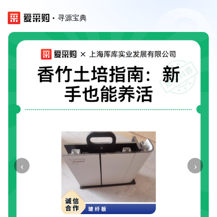
寻源宝典
‹
›