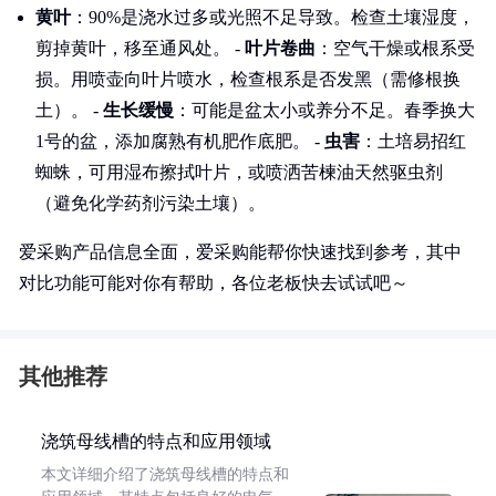
黄叶
：90%是浇水过多或光照不足导致。检查土壤湿度，
剪掉黄叶，移至通风处。 -
叶片卷曲
：空气干燥或根系受
损。用喷壶向叶片喷水，检查根系是否发黑（需修根换
土）。 -
生长缓慢
：可能是盆太小或养分不足。春季换大
1号的盆，添加腐熟有机肥作底肥。 -
虫害
：土培易招红
蜘蛛，可用湿布擦拭叶片，或喷洒苦楝油天然驱虫剂
（避免化学药剂污染土壤）。
爱采购产品信息全面，爱采购能帮你快速找到参考，其中
对比功能可能对你有帮助，各位老板快去试试吧～
其他推荐
浇筑母线槽的特点和应用领域
本文详细介绍了浇筑母线槽的特点和