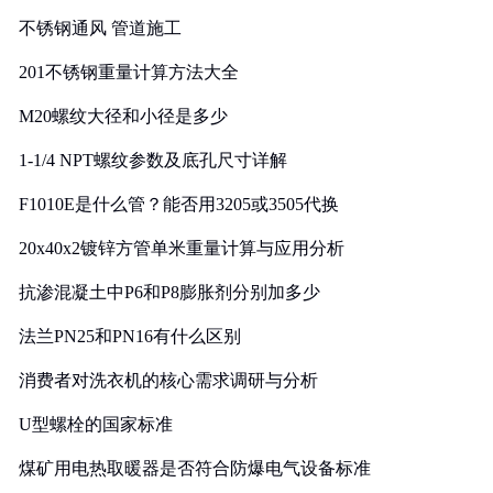
实践
不锈钢通风 管道施工
201不锈钢重量计算方法大全
M20螺纹大径和小径是多少
1-1/4 NPT螺纹参数及底孔尺寸详解
F1010E是什么管？能否用3205或3505代换
20x40x2镀锌方管单米重量计算与应用分析
抗渗混凝土中P6和P8膨胀剂分别加多少
法兰PN25和PN16有什么区别
消费者对洗衣机的核心需求调研与分析
U型螺栓的国家标准
煤矿用电热取暖器是否符合防爆电气设备标准