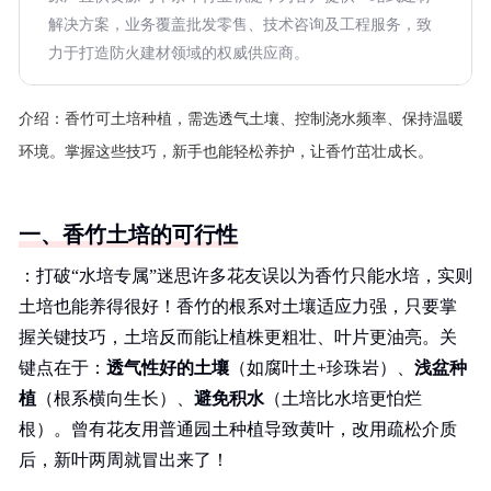
解决方案，业务覆盖批发零售、技术咨询及工程服务，致
力于打造防火建材领域的权威供应商。
介绍：
香竹可土培种植，需选透气土壤、控制浇水频率、保持温暖
环境。掌握这些技巧，新手也能轻松养护，让香竹茁壮成长。
一、香竹土培的可行性
：打破“水培专属”迷思许多花友误以为香竹只能水培，实则
土培也能养得很好！香竹的根系对土壤适应力强，只要掌
握关键技巧，土培反而能让植株更粗壮、叶片更油亮。关
键点在于：
透气性好的土壤
（如腐叶土+珍珠岩）、
浅盆种
植
（根系横向生长）、
避免积水
（土培比水培更怕烂
根）。曾有花友用普通园土种植导致黄叶，改用疏松介质
后，新叶两周就冒出来了！