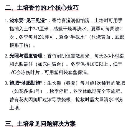
二、土培香竹的3个核心技巧
浇水要“见干见湿”
：香竹喜湿润但怕涝，土培时可用手
指插入土中2-3厘米，感觉干燥再浇水。夏季可每周浇2
次，冬季每月2次即可，避免“半截水”（只浇表面，底部
根系干枯）。
光照与温度管理
：香竹耐阴但需散射光，每天2-3小时柔
和光照最佳（如东向窗台）。冬季保持10℃以上，低于
5℃会冻伤叶片，可用塑料袋套盆保温。
施肥“薄肥勤施”
：生长期（春夏）每月施1次稀释的液肥
（如花多多1号），秋季停肥，冬季休眠期完全不施肥。
曾有花友因施肥过浓导致烧根，抢救时需大量清水冲洗
土壤。
三、土培常见问题解决方案