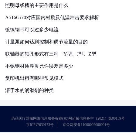
照明母线槽的主要作用是什么
A516Gr70对应国内材质及低温冲击要求解析
镀镍钢带可以过多少电流
计量泵如何达到控制和调节流量的目的
联轴器的轴孔形式有三种：Y型、J型、Z型
不锈钢材质厚度允许误差是多少
复印机出租有哪些常见模式
溶于水的润滑剂的种类
药品医疗器械网络信息服务备案(京)网药械信息备字（2021）第00159号
京ICP证030173号
京公网安备11000002000001号