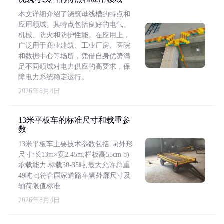
本文详细介绍了浇筑母线槽的特点和
应用领域。其特点包括良好的电气、
机械、防火和防护性能。在应用上，
广泛用于商业建筑、工业厂房、医院
和数据中心等场所，凭借自身优势满
足不同领域对电力供应的高要求，保
障电力系统稳定运行。
2026年8月4日
13米平板车的标准尺寸和载重参
数
13米平板车主要技术参数包括: a)外形
尺寸:长13m×宽2.45m,栏板高55cm b)
承载能力:标载30-35吨,最大允许总重
49吨 c)符合国家道路车辆外廓尺寸及
轴荷限值标准
2026年8月4日