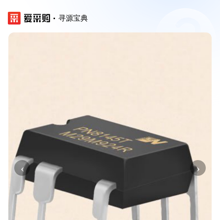
寻源宝典
‹
›