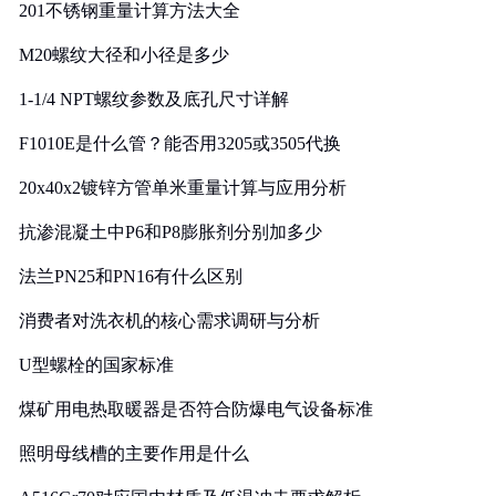
201不锈钢重量计算方法大全
M20螺纹大径和小径是多少
1-1/4 NPT螺纹参数及底孔尺寸详解
F1010E是什么管？能否用3205或3505代换
20x40x2镀锌方管单米重量计算与应用分析
抗渗混凝土中P6和P8膨胀剂分别加多少
法兰PN25和PN16有什么区别
消费者对洗衣机的核心需求调研与分析
U型螺栓的国家标准
煤矿用电热取暖器是否符合防爆电气设备标准
照明母线槽的主要作用是什么