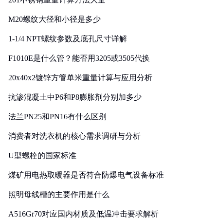
M20螺纹大径和小径是多少
1-1/4 NPT螺纹参数及底孔尺寸详解
F1010E是什么管？能否用3205或3505代换
20x40x2镀锌方管单米重量计算与应用分析
抗渗混凝土中P6和P8膨胀剂分别加多少
法兰PN25和PN16有什么区别
消费者对洗衣机的核心需求调研与分析
U型螺栓的国家标准
煤矿用电热取暖器是否符合防爆电气设备标准
照明母线槽的主要作用是什么
A516Gr70对应国内材质及低温冲击要求解析