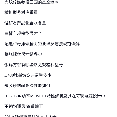
光线传媒参投三国的星空爆冷
横担型号对应重量
锰矿石产品化合水含量
曲臂车规格型号大全
配电柜母排螺栓力矩要求及连接规范详解
膨胀螺丝尺寸是多少
镀锌方管有哪些常见规格和型号
D400球墨铸铁井盖重多少
覆膜砂的耐高温性能如何
RU7088R功率MOSFET特性解析及其在可调电源设计中的
实践
不锈钢通风 管道施工
201不锈钢重量计算方法大全