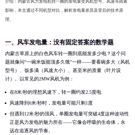
介绍：
内蒙古风力发电机转一圈的发电量受风机型号、风速等因素
影响，本文通过不同机型对比，解析发电量差异及背后的技术原
理。
一、风车发电量：没有固定答案的数学题
内蒙古草原上的白色风车转一圈到底能发多少电？这个问
题就像问“一碗米饭能顶多久饿”一样——要看碗多大（风机
型号）、饭多满（风速大小）、甚至米的质量（叶片设
计）。以常见的2MW风机为例：
在8米/秒的理想风速下，转一圈约发2.5度电
风速降到6米/秒时，发电量可能只剩1度
但遇到12米/秒的强风，单圈发电量可突破4度这种波动性
正是风力发电的魅力所在——它像会呼吸的生命体，永
远在追逐风的节奏。