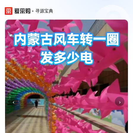
寻源宝典
‹
›