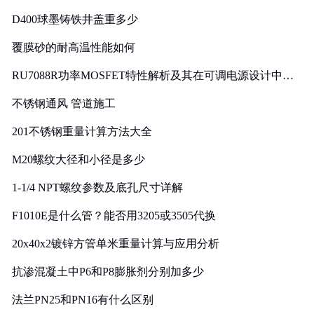
D400球墨铸铁井盖重多少
覆膜砂的耐高温性能如何
RU7088R功率MOSFET特性解析及其在可调电源设计中的
实践
不锈钢通风 管道施工
201不锈钢重量计算方法大全
M20螺纹大径和小径是多少
1-1/4 NPT螺纹参数及底孔尺寸详解
F1010E是什么管？能否用3205或3505代换
20x40x2镀锌方管单米重量计算与应用分析
抗渗混凝土中P6和P8膨胀剂分别加多少
法兰PN25和PN16有什么区别