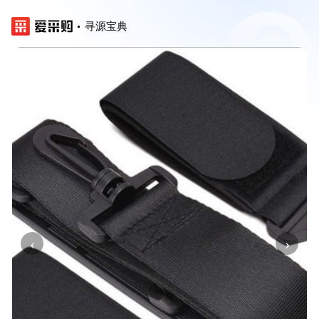
寻源宝典
‹
›