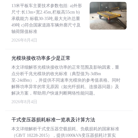
13米平板车主要技术参数包括: a)外形
尺寸:长13m×宽2.45m,栏板高55cm b)
承载能力:标载30-35吨,最大允许总重
49吨 c)符合国家道路车辆外廓尺寸及
轴荷限值标准
2026年8月4日
光模块接收功率多少是正常
本文详细解答光模块接收功率的正常范围及影响因素，重
点分析千兆光模块的收光标准（典型值为-3dBm
至-24dBm），并提供不同速率光模块的参考值表格。同时
解释功率异常的常见原因（如光纤损耗、连接器问题）及
解决方案，帮助用户快速判断网络性能问题。
2026年8月4日
干式变压器损耗标准一览表及计算方法
本文详细解析干式变压器空载损耗、负载损耗的国家标准
（GB/T 10228-2015），提供1000kVA变压器损耗计算实