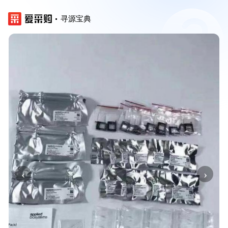
寻源宝典
‹
›