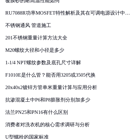
覆膜砂的耐高温性能如何
RU7088R功率MOSFET特性解析及其在可调电源设计中的
实践
不锈钢通风 管道施工
201不锈钢重量计算方法大全
M20螺纹大径和小径是多少
1-1/4 NPT螺纹参数及底孔尺寸详解
F1010E是什么管？能否用3205或3505代换
20x40x2镀锌方管单米重量计算与应用分析
抗渗混凝土中P6和P8膨胀剂分别加多少
法兰PN25和PN16有什么区别
消费者对洗衣机的核心需求调研与分析
U型螺栓的国家标准