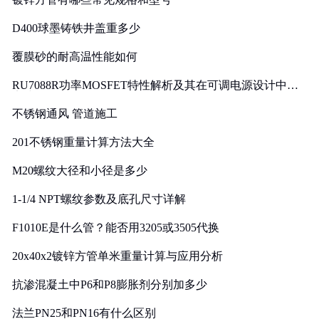
D400球墨铸铁井盖重多少
覆膜砂的耐高温性能如何
RU7088R功率MOSFET特性解析及其在可调电源设计中的
实践
不锈钢通风 管道施工
201不锈钢重量计算方法大全
M20螺纹大径和小径是多少
1-1/4 NPT螺纹参数及底孔尺寸详解
F1010E是什么管？能否用3205或3505代换
20x40x2镀锌方管单米重量计算与应用分析
抗渗混凝土中P6和P8膨胀剂分别加多少
法兰PN25和PN16有什么区别