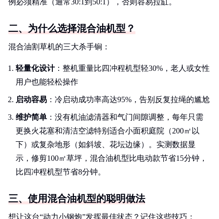
例必须精准（通常30:1到50:1），否则容易拉缸。
二、为什么选择混合油机型？
混合油割草机的三大杀手锏：
轻量化设计
：整机重量比四冲程机型轻30%，老人或女性
用户也能轻松操作
启动容易
：冷启动成功率高达95%，告别反复拉绳的尴尬
维护简单
：没有机油滤清器和气门间隙调整，每年只需
更换火花塞和清洁空滤特别适合小面积庭院（200㎡以
下）或复杂地形（如斜坡、花坛边缘）。实测数据显
示，修剪100㎡草坪，混合油机型比电动款节省15分钟，
比四冲程机型节省8分钟。
三、使用混合油机型的聪明做法
想让这台“动力小钢炮”发挥最佳状态？记住这些技巧：