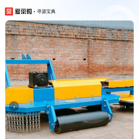
寻源宝典
‹
›