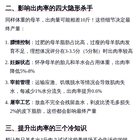
二、影响出肉率的四大隐形杀手
同样体重的母羊，出肉量可能相差10斤！这些细节决定最
终产量：
膘情控制
：过肥的母羊脂肪占比高，过瘦的母羊肌肉发
育不足，理想体况评分在3-3.5分（5分制）时出肉率较高
妊娠状态
：怀孕母羊的胎儿和羊水会占用体重，出肉率
降低5%-8%
宰前管理
：运输应激、饥饿脱水等情况会导致肌肉失
水，每减少1%水分流失，出肉率提升0.6%
屠宰工艺
：放血不完全会残留血水，剥皮比烫毛多损失
2%的皮下脂肪，这些都会影响最终产量
三、提升出肉率的三个冷知识
想让每只羊多出3斤肉？试试这些养殖场不会告诉你的技