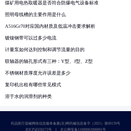
煤矿用电热取暖器是否符合防爆电气设备标准
照明母线槽的主要作用是什么
A516Gr70对应国内材质及低温冲击要求解析
镀镍钢带可以过多少电流
计量泵如何达到控制和调节流量的目的
联轴器的轴孔形式有三种：Y型、J型、Z型
不锈钢材质厚度允许误差是多少
复印机出租有哪些常见模式
溶于水的润滑剂的种类
药品医疗器械网络信息服务备案(京)网药械信息备字（2021）第00159号
京ICP证030173号
京公网安备11000002000001号