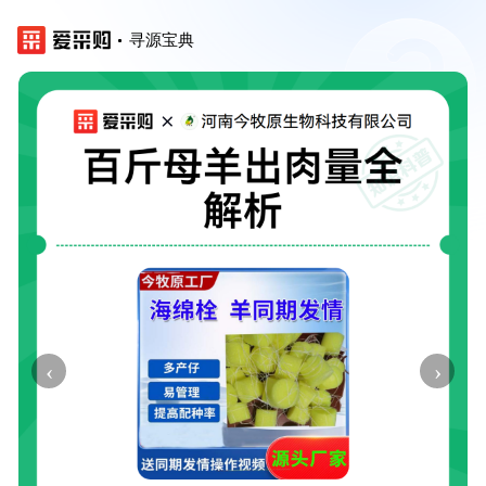
寻源宝典
‹
›