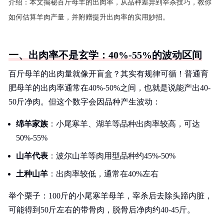
介绍：
本文揭秘百斤母羊的出肉率，从品种差异到宰杀技巧，教你
如何估算羊肉产量，并附赠提升出肉率的实用妙招。
一、出肉率不是玄学：40%-55%的波动区间
百斤母羊的出肉量就像开盲盒？其实有规律可循！普通育
肥母羊的出肉率通常在40%-50%之间，也就是说能产出40-
50斤净肉。但这个数字会因品种产生波动：
绵羊家族
：小尾寒羊、湖羊等品种出肉率较高，可达
50%-55%
山羊代表
：波尔山羊等肉用型品种约45%-50%
土种山羊
：出肉率较低，通常在40%左右
举个栗子：100斤的小尾寒羊母羊，宰杀后去除头蹄内脏，
可能得到50斤左右的带骨肉，脱骨后净肉约40-45斤。