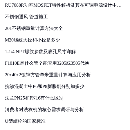
RU7088R功率MOSFET特性解析及其在可调电源设计中的
实践
不锈钢通风 管道施工
201不锈钢重量计算方法大全
M20螺纹大径和小径是多少
1-1/4 NPT螺纹参数及底孔尺寸详解
F1010E是什么管？能否用3205或3505代换
20x40x2镀锌方管单米重量计算与应用分析
抗渗混凝土中P6和P8膨胀剂分别加多少
法兰PN25和PN16有什么区别
消费者对洗衣机的核心需求调研与分析
U型螺栓的国家标准