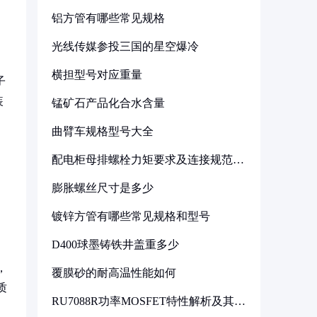
铝方管有哪些常见规格
光线传媒参投三国的星空爆冷
横担型号对应重量
子
装
锰矿石产品化合水含量
曲臂车规格型号大全
配电柜母排螺栓力矩要求及连接规范详
解
膨胀螺丝尺寸是多少
镀锌方管有哪些常见规格和型号
D400球墨铸铁井盖重多少
，
覆膜砂的耐高温性能如何
质
RU7088R功率MOSFET特性解析及其在
可调电源设计中的实践