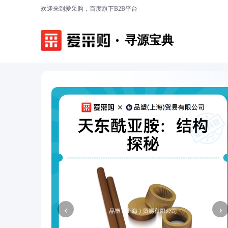
欢迎来到爱采购，百度旗下B2B平台
寻源宝典
‹
›