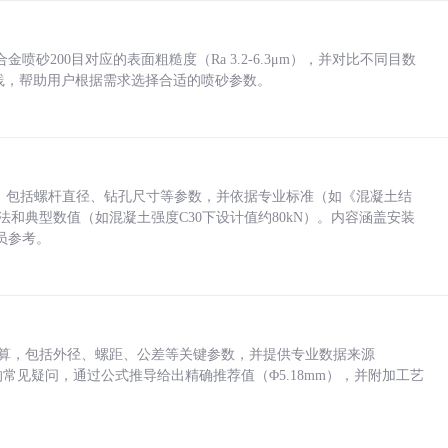
砂200目对应的表面粗糙度（Ra 3.2-6.3μm），并对比不同目数
业实践，帮助用户根据需求选择合适的喷砂参数。
力，包括螺杆直径、钻孔尺寸等参数，并依据专业标准（如《混凝土结
方法和典型数值（如混凝土强度C30下设计值约80kN）。内容涵盖安装
员参考。
底孔计算，包括外径、螺距、公差等关键参数，并提供专业数据来源
孔尺寸的常见疑问，通过公式推导给出精确推荐值（Φ5.18mm），并附加工艺