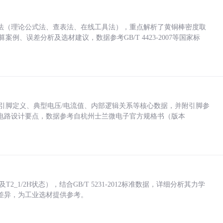
法（理论公式法、查表法、在线工具法），重点解析了黄铜棒密度取
计算案例、误差分析及选材建议，数据参考GB/T 4423-2007等国家标
括各引脚定义、典型电压/电流值、内部逻辑关系等核心数据，并附引脚参
电路设计要点，数据参考自杭州士兰微电子官方规格书（版本
_1/2H状态），结合GB/T 5231-2012标准数据，详细分析其力学
差异，为工业选材提供参考。