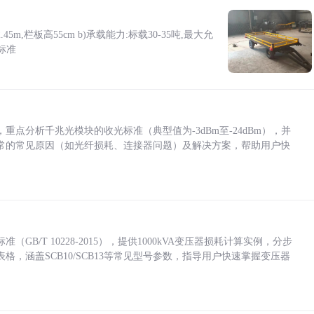
5m,栏板高55cm b)承载能力:标载30-35吨,最大允
标准
点分析千兆光模块的收光标准（典型值为-3dBm至-24dBm），并
常的常见原因（如光纤损耗、连接器问题）及解决方案，帮助用户快
/T 10228-2015），提供1000kVA变压器损耗计算实例，分步
，涵盖SCB10/SCB13等常见型号参数，指导用户快速掌握变压器