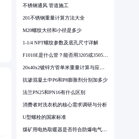
不锈钢通风 管道施工
201不锈钢重量计算方法大全
M20螺纹大径和小径是多少
1-1/4 NPT螺纹参数及底孔尺寸详解
F1010E是什么管？能否用3205或3505代
换
20x40x2镀锌方管单米重量计算与应用
分析
抗渗混凝土中P6和P8膨胀剂分别加多少
法兰PN25和PN16有什么区别
消费者对洗衣机的核心需求调研与分析
U型螺栓的国家标准
煤矿用电热取暖器是否符合防爆电气设
备标准