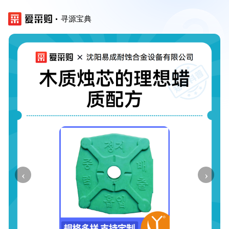
寻源宝典
‹
›