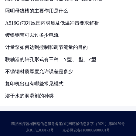
照明母线槽的主要作用是什么
A516Gr70对应国内材质及低温冲击要求解析
镀镍钢带可以过多少电流
计量泵如何达到控制和调节流量的目的
联轴器的轴孔形式有三种：Y型、J型、Z型
不锈钢材质厚度允许误差是多少
复印机出租有哪些常见模式
溶于水的润滑剂的种类
药品医疗器械网络信息服务备案(京)网药械信息备字（2021）第00159号
京ICP证030173号
京公网安备11000002000001号