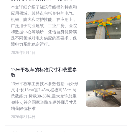
本文详细介绍了浇筑母线槽的特点和
应用领域。其特点包括良好的电气、
机械、防火和防护性能。在应用上，
广泛用于商业建筑、工业厂房、医院
和数据中心等场所，凭借自身优势满
足不同领域对电力供应的高要求，保
障电力系统稳定运行。
2026年8月4日
13米平板车的标准尺寸和载重参
数
13米平板车主要技术参数包括: a)外形
尺寸:长13m×宽2.45m,栏板高55cm b)
承载能力:标载30-35吨,最大允许总重
49吨 c)符合国家道路车辆外廓尺寸及
轴荷限值标准
2026年8月4日