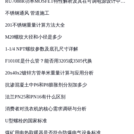
RU7088R功率MOSFET特性解析及其在可调电源设计中的
实践
不锈钢通风 管道施工
201不锈钢重量计算方法大全
M20螺纹大径和小径是多少
1-1/4 NPT螺纹参数及底孔尺寸详解
F1010E是什么管？能否用3205或3505代换
20x40x2镀锌方管单米重量计算与应用分析
抗渗混凝土中P6和P8膨胀剂分别加多少
法兰PN25和PN16有什么区别
消费者对洗衣机的核心需求调研与分析
U型螺栓的国家标准
煤矿用电热取暖器是否符合防爆电气设备标准