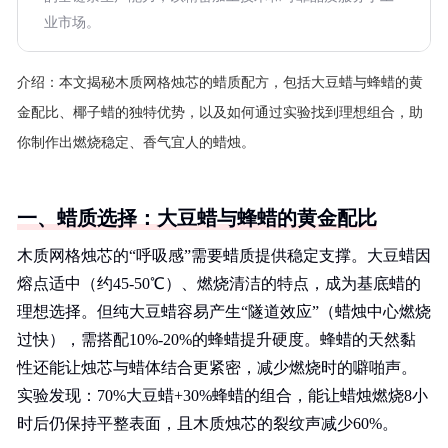
业市场。
介绍：
本文揭秘木质网格烛芯的蜡质配方，包括大豆蜡与蜂蜡的黄
金配比、椰子蜡的独特优势，以及如何通过实验找到理想组合，助
你制作出燃烧稳定、香气宜人的蜡烛。
一、蜡质选择：大豆蜡与蜂蜡的黄金配比
木质网格烛芯的“呼吸感”需要蜡质提供稳定支撑。大豆蜡因
熔点适中（约45-50℃）、燃烧清洁的特点，成为基底蜡的
理想选择。但纯大豆蜡容易产生“隧道效应”（蜡烛中心燃烧
过快），需搭配10%-20%的蜂蜡提升硬度。蜂蜡的天然黏
性还能让烛芯与蜡体结合更紧密，减少燃烧时的噼啪声。
实验发现：70%大豆蜡+30%蜂蜡的组合，能让蜡烛燃烧8小
时后仍保持平整表面，且木质烛芯的裂纹声减少60%。