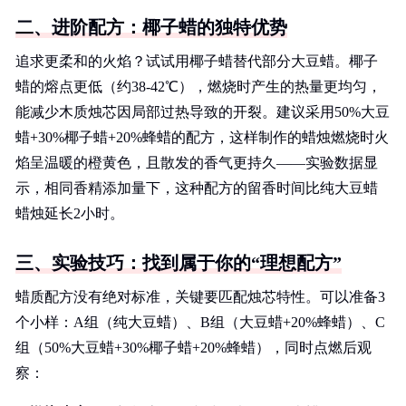
二、进阶配方：椰子蜡的独特优势
追求更柔和的火焰？试试用椰子蜡替代部分大豆蜡。椰子
蜡的熔点更低（约38-42℃），燃烧时产生的热量更均匀，
能减少木质烛芯因局部过热导致的开裂。建议采用50%大豆
蜡+30%椰子蜡+20%蜂蜡的配方，这样制作的蜡烛燃烧时火
焰呈温暖的橙黄色，且散发的香气更持久——实验数据显
示，相同香精添加量下，这种配方的留香时间比纯大豆蜡
蜡烛延长2小时。
三、实验技巧：找到属于你的“理想配方”
蜡质配方没有绝对标准，关键要匹配烛芯特性。可以准备3
个小样：A组（纯大豆蜡）、B组（大豆蜡+20%蜂蜡）、C
组（50%大豆蜡+30%椰子蜡+20%蜂蜡），同时点燃后观
察：