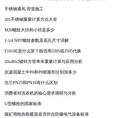
实践
不锈钢通风 管道施工
201不锈钢重量计算方法大全
M20螺纹大径和小径是多少
1-1/4 NPT螺纹参数及底孔尺寸详解
F1010E是什么管？能否用3205或3505代换
20x40x2镀锌方管单米重量计算与应用分析
抗渗混凝土中P6和P8膨胀剂分别加多少
法兰PN25和PN16有什么区别
消费者对洗衣机的核心需求调研与分析
U型螺栓的国家标准
煤矿用电热取暖器是否符合防爆电气设备标准