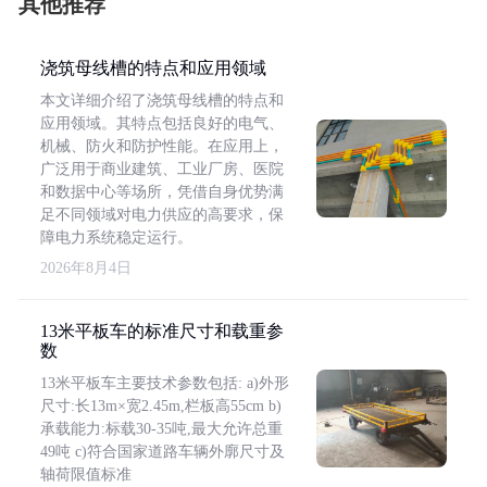
其他推荐
浇筑母线槽的特点和应用领域
本文详细介绍了浇筑母线槽的特点和
应用领域。其特点包括良好的电气、
机械、防火和防护性能。在应用上，
广泛用于商业建筑、工业厂房、医院
和数据中心等场所，凭借自身优势满
足不同领域对电力供应的高要求，保
障电力系统稳定运行。
2026年8月4日
13米平板车的标准尺寸和载重参
数
13米平板车主要技术参数包括: a)外形
尺寸:长13m×宽2.45m,栏板高55cm b)
承载能力:标载30-35吨,最大允许总重
49吨 c)符合国家道路车辆外廓尺寸及
轴荷限值标准