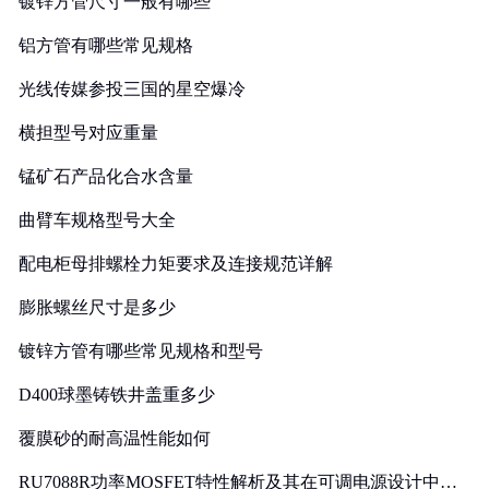
镀锌方管尺寸一般有哪些
铝方管有哪些常见规格
光线传媒参投三国的星空爆冷
横担型号对应重量
锰矿石产品化合水含量
曲臂车规格型号大全
配电柜母排螺栓力矩要求及连接规范详解
膨胀螺丝尺寸是多少
镀锌方管有哪些常见规格和型号
D400球墨铸铁井盖重多少
覆膜砂的耐高温性能如何
RU7088R功率MOSFET特性解析及其在可调电源设计中的