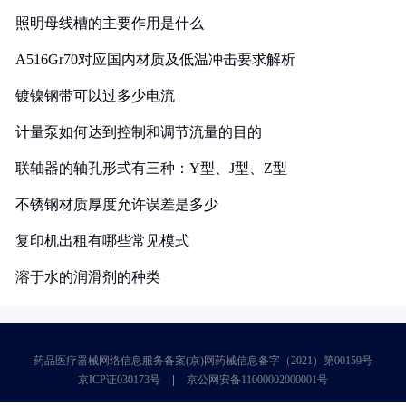
照明母线槽的主要作用是什么
A516Gr70对应国内材质及低温冲击要求解析
镀镍钢带可以过多少电流
计量泵如何达到控制和调节流量的目的
联轴器的轴孔形式有三种：Y型、J型、Z型
不锈钢材质厚度允许误差是多少
复印机出租有哪些常见模式
溶于水的润滑剂的种类
药品医疗器械网络信息服务备案(京)网药械信息备字（2021）第00159号
京ICP证030173号
京公网安备11000002000001号