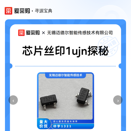
寻源宝典
‹
›