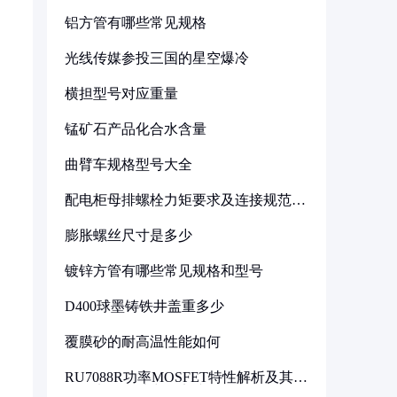
铝方管有哪些常见规格
光线传媒参投三国的星空爆冷
横担型号对应重量
锰矿石产品化合水含量
曲臂车规格型号大全
配电柜母排螺栓力矩要求及连接规范详
解
膨胀螺丝尺寸是多少
镀锌方管有哪些常见规格和型号
D400球墨铸铁井盖重多少
覆膜砂的耐高温性能如何
RU7088R功率MOSFET特性解析及其在
可调电源设计中的实践