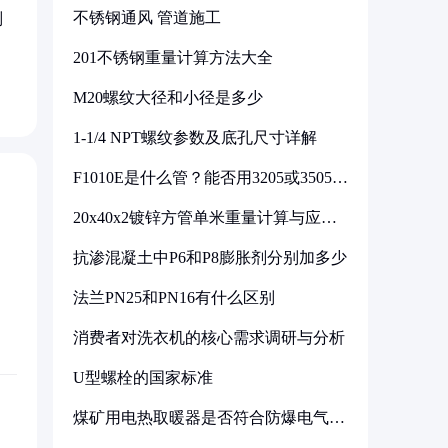
不锈钢通风 管道施工
则
201不锈钢重量计算方法大全
M20螺纹大径和小径是多少
1-1/4 NPT螺纹参数及底孔尺寸详解
F1010E是什么管？能否用3205或3505代
换
20x40x2镀锌方管单米重量计算与应用
分析
抗渗混凝土中P6和P8膨胀剂分别加多少
法兰PN25和PN16有什么区别
消费者对洗衣机的核心需求调研与分析
U型螺栓的国家标准
煤矿用电热取暖器是否符合防爆电气设
备标准