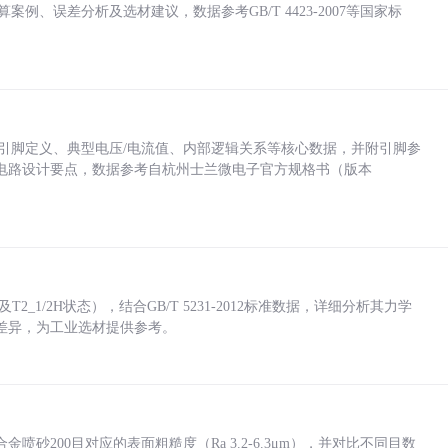
计算案例、误差分析及选材建议，数据参考GB/T 4423-2007等国家标
括各引脚定义、典型电压/电流值、内部逻辑关系等核心数据，并附引脚参
电路设计要点，数据参考自杭州士兰微电子官方规格书（版本
_1/2H状态），结合GB/T 5231-2012标准数据，详细分析其力学
差异，为工业选材提供参考。
砂200目对应的表面粗糙度（Ra 3.2-6.3μm），并对比不同目数