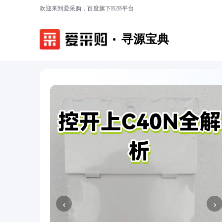
欢迎来到爱采购，百度旗下B2B平台
寻源宝典
‹
›