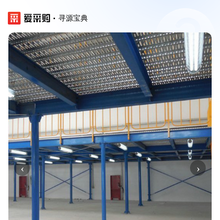
寻源宝典
‹
›