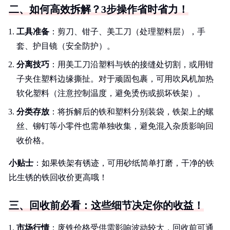
二、如何高效拆解？3步操作省时省力！
工具准备
：剪刀、钳子、美工刀（处理塑料层），手
套、护目镜（安全防护）。
分离技巧
：用美工刀沿塑料与铁的接缝处切割，或用钳
子夹住塑料边缘撕扯。对于顽固包裹，可用吹风机加热
软化塑料（注意控制温度，避免烫伤或损坏铁架）。
分类存放
：将拆解后的铁和塑料分别装袋，铁架上的螺
丝、铆钉等小零件也需单独收集，避免混入杂质影响回
收价格。
小贴士
：如果铁架有锈迹，可用砂纸简单打磨，干净的铁
比生锈的铁回收价更高哦！
三、回收前必看：这些细节决定你的收益！
市场行情
：废铁价格受供需影响波动较大，回收前可通