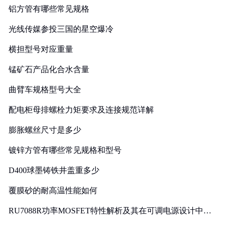
铝方管有哪些常见规格
光线传媒参投三国的星空爆冷
横担型号对应重量
锰矿石产品化合水含量
曲臂车规格型号大全
配电柜母排螺栓力矩要求及连接规范详解
膨胀螺丝尺寸是多少
镀锌方管有哪些常见规格和型号
D400球墨铸铁井盖重多少
覆膜砂的耐高温性能如何
RU7088R功率MOSFET特性解析及其在可调电源设计中的
实践