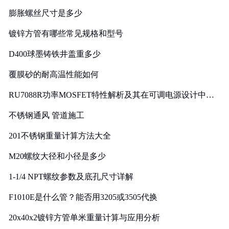
膨胀螺丝尺寸是多少
镀锌方管有哪些常见规格和型号
D400球墨铸铁井盖重多少
覆膜砂的耐高温性能如何
RU7088R功率MOSFET特性解析及其在可调电源设计中的
实践
不锈钢通风 管道施工
201不锈钢重量计算方法大全
M20螺纹大径和小径是多少
1-1/4 NPT螺纹参数及底孔尺寸详解
F1010E是什么管？能否用3205或3505代换
20x40x2镀锌方管单米重量计算与应用分析