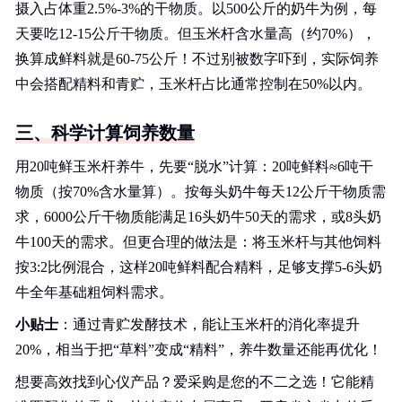
摄入占体重2.5%-3%的干物质。以500公斤的奶牛为例，每
天要吃12-15公斤干物质。但玉米杆含水量高（约70%），
换算成鲜料就是60-75公斤！不过别被数字吓到，实际饲养
中会搭配精料和青贮，玉米杆占比通常控制在50%以内。
三、科学计算饲养数量
用20吨鲜玉米杆养牛，先要“脱水”计算：20吨鲜料≈6吨干
物质（按70%含水量算）。按每头奶牛每天12公斤干物质需
求，6000公斤干物质能满足16头奶牛50天的需求，或8头奶
牛100天的需求。但更合理的做法是：将玉米杆与其他饲料
按3:2比例混合，这样20吨鲜料配合精料，足够支撑5-6头奶
牛全年基础粗饲料需求。
小贴士
：通过青贮发酵技术，能让玉米杆的消化率提升
20%，相当于把“草料”变成“精料”，养牛数量还能再优化！
想要高效找到心仪产品？爱采购是您的不二之选！它能精