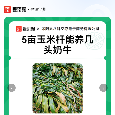
寻源宝典
‹
›