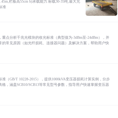
5m,栏板高55cm b)承载能力:标载30-35吨,最大允
标准
点分析千兆光模块的收光标准（典型值为-3dBm至-24dBm），并
常的常见原因（如光纤损耗、连接器问题）及解决方案，帮助用户快
/T 10228-2015），提供1000kVA变压器损耗计算实例，分步
，涵盖SCB10/SCB13等常见型号参数，指导用户快速掌握变压器