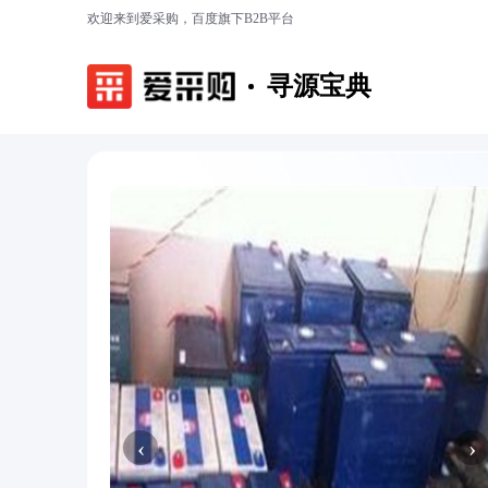
欢迎来到爱采购，百度旗下B2B平台
寻源宝典
‹
›