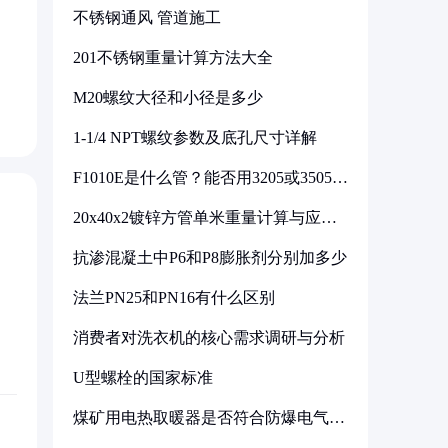
不锈钢通风 管道施工
201不锈钢重量计算方法大全
M20螺纹大径和小径是多少
1-1/4 NPT螺纹参数及底孔尺寸详解
F1010E是什么管？能否用3205或3505代
换
20x40x2镀锌方管单米重量计算与应用
分析
抗渗混凝土中P6和P8膨胀剂分别加多少
法兰PN25和PN16有什么区别
消费者对洗衣机的核心需求调研与分析
U型螺栓的国家标准
煤矿用电热取暖器是否符合防爆电气设
备标准