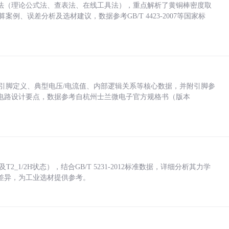
法（理论公式法、查表法、在线工具法），重点解析了黄铜棒密度取
计算案例、误差分析及选材建议，数据参考GB/T 4423-2007等国家标
括各引脚定义、典型电压/电流值、内部逻辑关系等核心数据，并附引脚参
电路设计要点，数据参考自杭州士兰微电子官方规格书（版本
_1/2H状态），结合GB/T 5231-2012标准数据，详细分析其力学
差异，为工业选材提供参考。