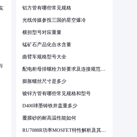
铝方管有哪些常见规格
实
光线传媒参投三国的星空爆冷
横担型号对应重量
锰矿石产品化合水含量
曲臂车规格型号大全
与
配电柜母排螺栓力矩要求及连接规范详
解
膨胀螺丝尺寸是多少
镀锌方管有哪些常见规格和型号
D400球墨铸铁井盖重多少
覆膜砂的耐高温性能如何
RU7088R功率MOSFET特性解析及其在
可调电源设计中的实践