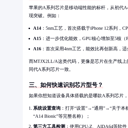
苹果的A系列芯片是移动端性能的标杆，从初代A4
现突破。例如：
A14
：5nm工艺，首次搭载于iPhone 12系列，C
A15
：进一步优化能效，GPU核心增加至5核（
A16
：首次采用4nm工艺，能效比再创新高，
而MTJX2LL/A这类代码，更像是芯片在生产
同代A系列芯片一致。
三、如何快速识别芯片型号？
如果你想知道设备具体搭载的是哪款A系列芯片
系统设置查询
：打开“设置”→“通用”→“关于
“A14 Bionic”等完整名称）；
第三方工具检测
：使用CPU-Z、AIDA64