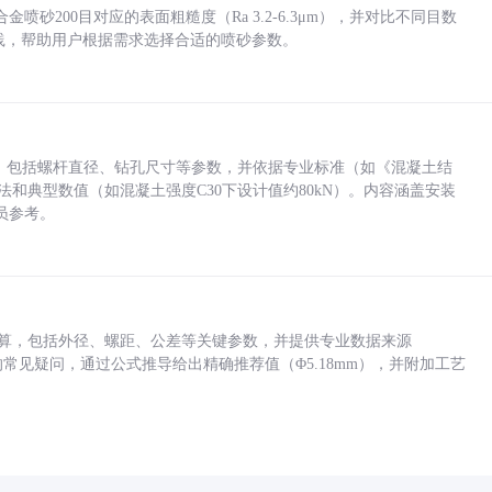
砂200目对应的表面粗糙度（Ra 3.2-6.3μm），并对比不同目数
业实践，帮助用户根据需求选择合适的喷砂参数。
力，包括螺杆直径、钻孔尺寸等参数，并依据专业标准（如《混凝土结
方法和典型数值（如混凝土强度C30下设计值约80kN）。内容涵盖安装
员参考。
底孔计算，包括外径、螺距、公差等关键参数，并提供专业数据来源
孔尺寸的常见疑问，通过公式推导给出精确推荐值（Φ5.18mm），并附加工艺