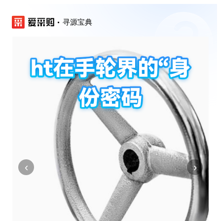
寻源宝典
‹
›