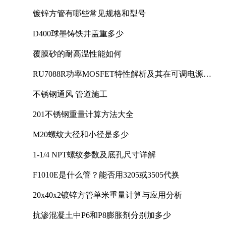
镀锌方管有哪些常见规格和型号
D400球墨铸铁井盖重多少
覆膜砂的耐高温性能如何
RU7088R功率MOSFET特性解析及其在可调电源设
计中的实践
不锈钢通风 管道施工
201不锈钢重量计算方法大全
M20螺纹大径和小径是多少
1-1/4 NPT螺纹参数及底孔尺寸详解
F1010E是什么管？能否用3205或3505代换
20x40x2镀锌方管单米重量计算与应用分析
抗渗混凝土中P6和P8膨胀剂分别加多少