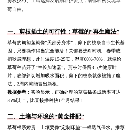
剪枝技巧、土壤选择及后期养护要点，助你轻松实现草
莓自由。
一、剪枝插土的可行性：草莓的“再生魔法”
草莓的匍匐茎就像“天然分身术”，剪下的枝条自带生长基
因，只要操作得当完全能活！关键要选对时机：春季或
初秋最理想，此时温度15-25℃，湿度60%-70%，就像给
草莓种苗开了“生长加速器”。剪枝时保留3-5片健康叶
片，底部斜切增加吸水面积，剪下的枝条就像被施了魔
法，2周内就能冒出新根。
数据参考
：实验显示，正确处理的草莓插条成活率可达
85%以上，比直接播种快1个月结果！
二、土壤与环境的“黄金搭配”
草莓根系娇贵，土壤要像“定制床垫”一样透气保水。推荐