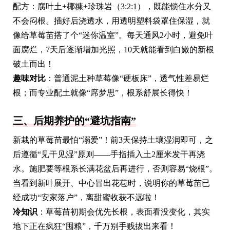
配方：腐叶土+椰糠+珍珠岩（3:2:1），既能锁住水分又
不会闷根。插好后浇透水，用透明塑料袋罩住保湿，就
像给草莓苗搭了个“迷你温室”。每天通风2小时，避免叶
面腐烂，7天后逐渐增加光照，10天就能看到白嫩的新根
破土而出！
趣味对比
：普通泥土种草莓像“硬板床”，透气性差易烂
根；而专业配土就像“席梦思”，根系舒展长得快！
三、后期养护的“避坑指南”
新栽的草莓苗最怕“溺爱”！前3天保持土壤湿润即可，之
后遵循“见干见湿”原则——手指插入土2厘米发干再浇
水。施肥要等根系长满花盆后再进行，否则容易“烧根”。
当看到新叶展开、中心冒出花苞时，说明你的草莓苗已
经成功“安家落户”，离甜蜜收获不远啦！
冷知识
：草莓苗初期会优先长根，表面看没变化，其实
地下正在疯狂“囤粮”，千万别手贱拔出来看！