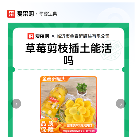
寻源宝典
‹
›