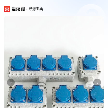
寻源宝典
‹
›