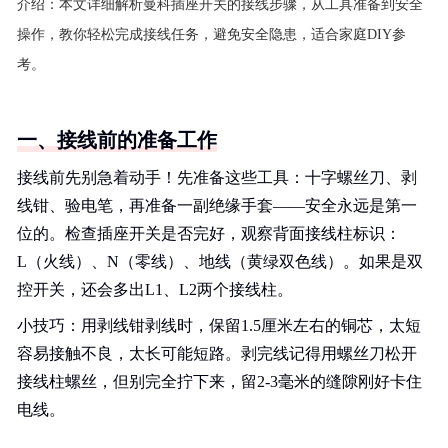
介绍：
本文详细解析曼科插座开关的接线步骤，从工具准备到安全
操作，教你轻松完成接线任务，避免安全隐患，适合家庭DIY参
考。
一、接线前的准备工作
接线前先别急着动手！先准备这些工具：十字螺丝刀、剥
线钳、验电笔，再准备一副绝缘手套——安全永远是第一
位的。检查插座开关是否完好，观察背面接线柱标识：
L（火线）、N（零线）、地线（黄绿双色线）。如果是双
控开关，还会多出L1、L2两个接线柱。
小技巧：用剥线钳剥线时，保留1.5厘米左右的铜芯，太短
容易接触不良，太长可能短路。剥完线记得用螺丝刀松开
接线柱螺丝，但别完全拧下来，留2-3毫米的缝隙刚好卡住
电线。