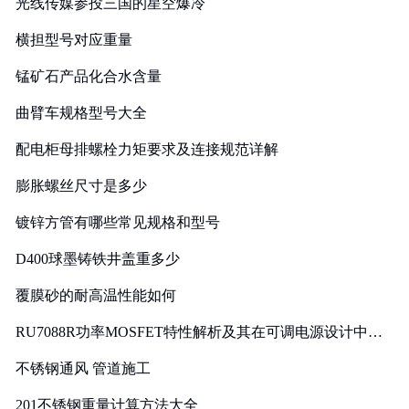
光线传媒参投三国的星空爆冷
横担型号对应重量
锰矿石产品化合水含量
曲臂车规格型号大全
配电柜母排螺栓力矩要求及连接规范详解
膨胀螺丝尺寸是多少
镀锌方管有哪些常见规格和型号
D400球墨铸铁井盖重多少
覆膜砂的耐高温性能如何
RU7088R功率MOSFET特性解析及其在可调电源设计中的
实践
不锈钢通风 管道施工
201不锈钢重量计算方法大全