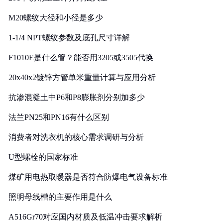
M20螺纹大径和小径是多少
1-1/4 NPT螺纹参数及底孔尺寸详解
F1010E是什么管？能否用3205或3505代换
20x40x2镀锌方管单米重量计算与应用分析
抗渗混凝土中P6和P8膨胀剂分别加多少
法兰PN25和PN16有什么区别
消费者对洗衣机的核心需求调研与分析
U型螺栓的国家标准
煤矿用电热取暖器是否符合防爆电气设备标准
照明母线槽的主要作用是什么
A516Gr70对应国内材质及低温冲击要求解析