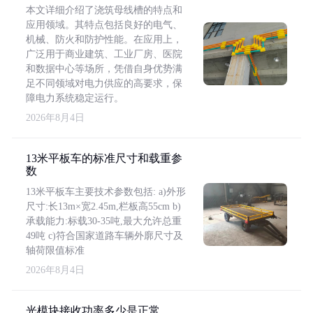
本文详细介绍了浇筑母线槽的特点和
应用领域。其特点包括良好的电气、
机械、防火和防护性能。在应用上，
广泛用于商业建筑、工业厂房、医院
和数据中心等场所，凭借自身优势满
足不同领域对电力供应的高要求，保
障电力系统稳定运行。
2026年8月4日
13米平板车的标准尺寸和载重参
数
13米平板车主要技术参数包括: a)外形
尺寸:长13m×宽2.45m,栏板高55cm b)
承载能力:标载30-35吨,最大允许总重
49吨 c)符合国家道路车辆外廓尺寸及
轴荷限值标准
2026年8月4日
光模块接收功率多少是正常