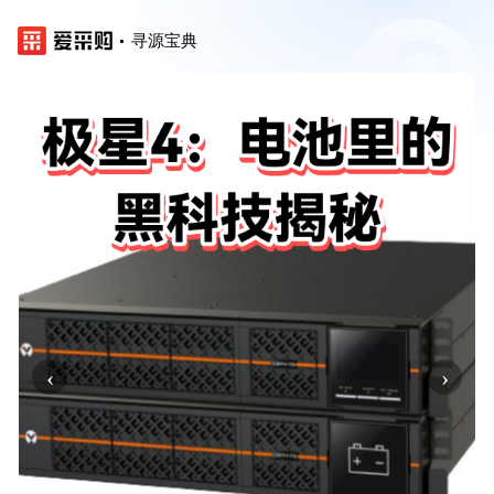
寻源宝典
‹
›