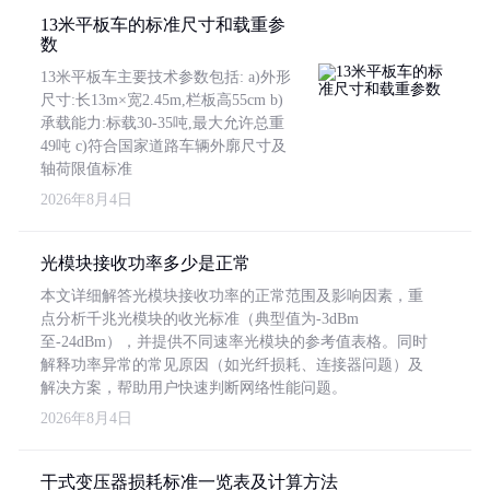
13米平板车的标准尺寸和载重参
数
13米平板车主要技术参数包括: a)外形
尺寸:长13m×宽2.45m,栏板高55cm b)
承载能力:标载30-35吨,最大允许总重
49吨 c)符合国家道路车辆外廓尺寸及
轴荷限值标准
2026年8月4日
光模块接收功率多少是正常
本文详细解答光模块接收功率的正常范围及影响因素，重
点分析千兆光模块的收光标准（典型值为-3dBm
至-24dBm），并提供不同速率光模块的参考值表格。同时
解释功率异常的常见原因（如光纤损耗、连接器问题）及
解决方案，帮助用户快速判断网络性能问题。
2026年8月4日
干式变压器损耗标准一览表及计算方法