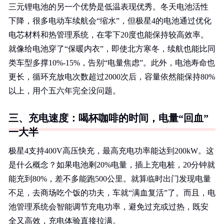
三元锂电池的另一个优势是低温表现优秀。冬天电池活性
下降，很多电动车续航会“缩水”，但极星4的电池通过优化
电芯材料和热管理系统，在零下20度也能保持较高效率。
就像给电池穿了“保暖内衣”，即使北方寒冬，续航也能比同
类车型多撑10%-15%，告别“电量焦虑”。此外，电池寿命也
更长，循环充放电次数超过2000次后，容量依然能保持80%
以上，用个五六年完全没问题。
三、充电速度：喝杯咖啡的时间，电量“回血”
一大半
极星4支持400V高压快充，最高充电功率能达到200kW。这
是什么概念？如果电池剩20%电量，插上充电桩，20分钟就
能充到80%，差不多能跑500公里。就算临时出门发现电量
不足，去商场吃个饭的功夫，车就“满血复活”了。而且，电
池管理系统会智能调节充电功率，避免过充或过热，既安
全又高效，充电体验直接拉满。