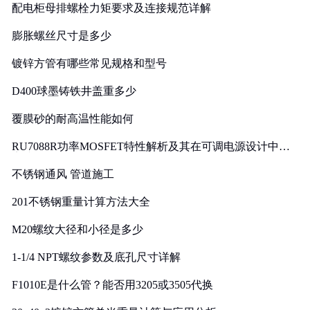
配电柜母排螺栓力矩要求及连接规范详解
膨胀螺丝尺寸是多少
镀锌方管有哪些常见规格和型号
D400球墨铸铁井盖重多少
覆膜砂的耐高温性能如何
RU7088R功率MOSFET特性解析及其在可调电源设计中的
实践
不锈钢通风 管道施工
201不锈钢重量计算方法大全
M20螺纹大径和小径是多少
1-1/4 NPT螺纹参数及底孔尺寸详解
F1010E是什么管？能否用3205或3505代换