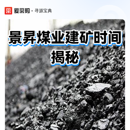
寻源宝典
‹
›