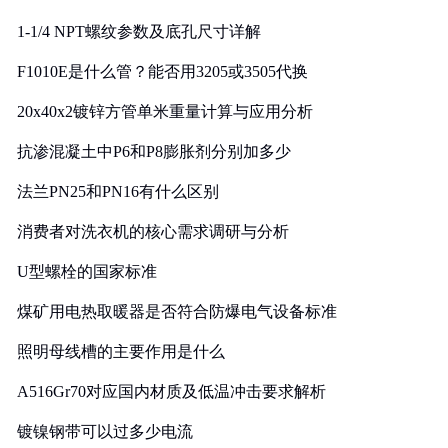
1-1/4 NPT螺纹参数及底孔尺寸详解
F1010E是什么管？能否用3205或3505代换
20x40x2镀锌方管单米重量计算与应用分析
抗渗混凝土中P6和P8膨胀剂分别加多少
法兰PN25和PN16有什么区别
消费者对洗衣机的核心需求调研与分析
U型螺栓的国家标准
煤矿用电热取暖器是否符合防爆电气设备标准
照明母线槽的主要作用是什么
A516Gr70对应国内材质及低温冲击要求解析
镀镍钢带可以过多少电流