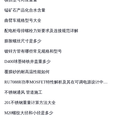
锰矿石产品化合水含量
曲臂车规格型号大全
配电柜母排螺栓力矩要求及连接规范详解
膨胀螺丝尺寸是多少
镀锌方管有哪些常见规格和型号
D400球墨铸铁井盖重多少
覆膜砂的耐高温性能如何
RU7088R功率MOSFET特性解析及其在可调电源设计中的
实践
不锈钢通风 管道施工
201不锈钢重量计算方法大全
M20螺纹大径和小径是多少