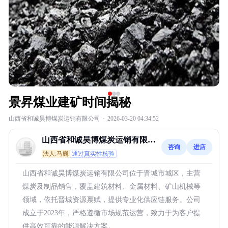
景昇煤业建矿时间揭秘
山西省和诚昊博煤炭运销有限公司
·
2026-03-20 04:34:52
山西省和诚昊博煤炭运销有限公
咨询
进店
司
法人:马巍
通过真实性核验
山西省和诚昊博煤炭运销有限公司位于晋城市城区，主营
煤炭及制品销售，覆盖建筑材料、金属材料、矿山机械等
领域，依托晋城资源禀赋，提供专业化供应链服务。公司
成立于2023年，严格遵循市场规范运营，致力于为客户提
供高效可靠的能源解决方案。