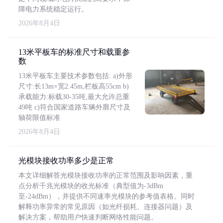
障电力系统稳定运行。
2026年8月4日
13米平板车的标准尺寸和载重参
数
13米平板车主要技术参数包括: a)外形
尺寸:长13m×宽2.45m,栏板高55cm b)
承载能力:标载30-35吨,最大允许总重
49吨 c)符合国家道路车辆外廓尺寸及
轴荷限值标准
2026年8月4日
光模块接收功率多少是正常
本文详细解答光模块接收功率的正常范围及影响因素，重
点分析千兆光模块的收光标准（典型值为-3dBm
至-24dBm），并提供不同速率光模块的参考值表格。同时
解释功率异常的常见原因（如光纤损耗、连接器问题）及
解决方案，帮助用户快速判断网络性能问题。