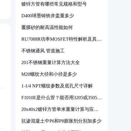
镀锌方管有哪些常见规格和型号
D400球墨铸铁井盖重多少
覆膜砂的耐高温性能如何
RU7088R功率MOSFET特性解析及其在
可调电源设计中的实践
不锈钢通风 管道施工
201不锈钢重量计算方法大全
M20螺纹大径和小径是多少
1-1/4 NPT螺纹参数及底孔尺寸详解
F1010E是什么管？能否用3205或3505代
换
20x40x2镀锌方管单米重量计算与应用
分析
抗渗混凝土中P6和P8膨胀剂分别加多少