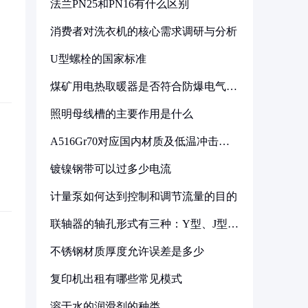
法兰PN25和PN16有什么区别
消费者对洗衣机的核心需求调研与分析
U型螺栓的国家标准
煤矿用电热取暖器是否符合防爆电气设
备标准
照明母线槽的主要作用是什么
A516Gr70对应国内材质及低温冲击要
求解析
镀镍钢带可以过多少电流
计量泵如何达到控制和调节流量的目的
联轴器的轴孔形式有三种：Y型、J型、
Z型
不锈钢材质厚度允许误差是多少
复印机出租有哪些常见模式
溶于水的润滑剂的种类