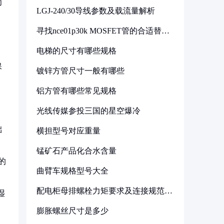
功
LGJ-240/30导线参数及载流量解析
寻找nce01p30k MOSFET管的合适替代
，
型号
电梯的尺寸有哪些规格
保
镀锌方管尺寸一般有哪些
铝方管有哪些常见规格
光线传媒参投三国的星空爆冷
础
横担型号对应重量
锰矿石产品化合水含量
的
曲臂车规格型号大全
配电柜母排螺栓力矩要求及连接规范详
湿
解
膨胀螺丝尺寸是多少