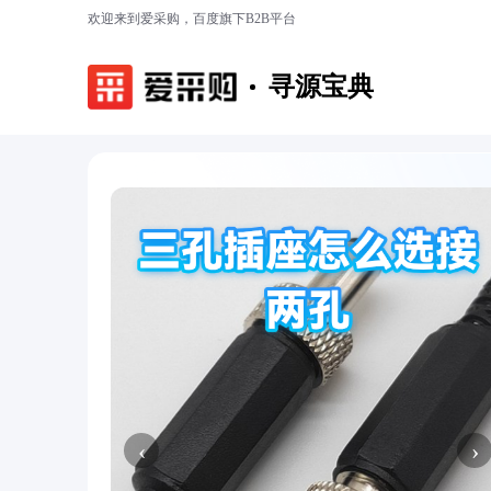
欢迎来到爱采购，百度旗下B2B平台
寻源宝典
‹
›