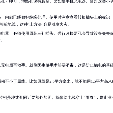
左孔）即可，地线孔保持悬空。比如给手机充电器、台灯这类小
头，内部已经做好绝缘处理。使用时注意查看转换插头上的标识
剪断地线，这种"土方法"容易引发火灾。
率电器，必须使用原装三孔插头。强行改接两孔会导致设备失去
大。
认无电后再动手。就像医生做手术前要消毒，这是防止触电的基
不小于原线。比如原线是2.5平方毫米，就不能用1.5平方毫米
特别是地线孔附近要额外加固。就像给电线穿上"雨衣"，防止潮