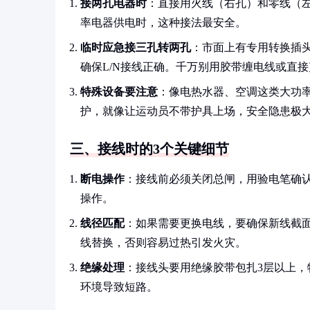
接两孔电器时
：直接用火线（右孔）和零线（
率电器供电时，这种接法最安全。
临时应急接三孔转两孔
：市面上有专用转换插
确保L/N接线正确。千万别用胶带缠电线或直接
特殊设备要注意
：像电热水器、空调这类大功
护，就像让运动员不带护具上场，安全隐患极
三、接线时的3个关键细节
断电操作
：接线前必须关闭总闸，用验电笔确
操作。
线径匹配
：如果需要更换电线，要确保新线截面积
线替换，否则容易过热引发火灾。
绝缘处理
：接线头要用绝缘胶带包扎3层以上，
环境导致短路。