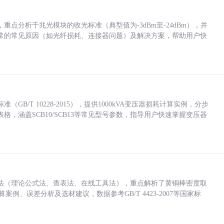
点分析千兆光模块的收光标准（典型值为-3dBm至-24dBm），并
常的常见原因（如光纤损耗、连接器问题）及解决方案，帮助用户快
/T 10228-2015），提供1000kVA变压器损耗计算实例，分步
，涵盖SCB10/SCB13等常见型号参数，指导用户快速掌握变压器
法（理论公式法、查表法、在线工具法），重点解析了黄铜棒密度取
计算案例、误差分析及选材建议，数据参考GB/T 4423-2007等国家标