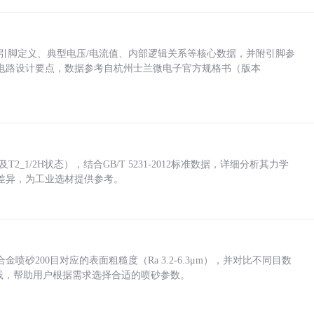
括各引脚定义、典型电压/电流值、内部逻辑关系等核心数据，并附引脚参
电路设计要点，数据参考自杭州士兰微电子官方规格书（版本
_1/2H状态），结合GB/T 5231-2012标准数据，详细分析其力学
差异，为工业选材提供参考。
砂200目对应的表面粗糙度（Ra 3.2-6.3μm），并对比不同目数
业实践，帮助用户根据需求选择合适的喷砂参数。