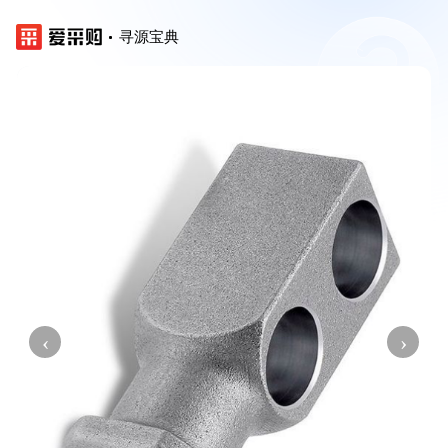
寻源宝典
‹
›