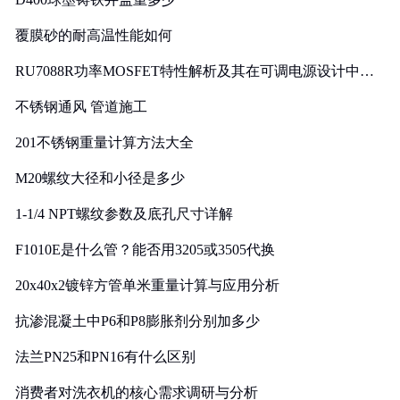
覆膜砂的耐高温性能如何
RU7088R功率MOSFET特性解析及其在可调电源设计中的
实践
不锈钢通风 管道施工
201不锈钢重量计算方法大全
M20螺纹大径和小径是多少
1-1/4 NPT螺纹参数及底孔尺寸详解
F1010E是什么管？能否用3205或3505代换
20x40x2镀锌方管单米重量计算与应用分析
抗渗混凝土中P6和P8膨胀剂分别加多少
法兰PN25和PN16有什么区别
消费者对洗衣机的核心需求调研与分析