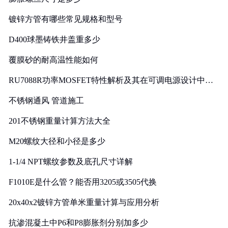
镀锌方管有哪些常见规格和型号
D400球墨铸铁井盖重多少
覆膜砂的耐高温性能如何
RU7088R功率MOSFET特性解析及其在可调电源设计中的
实践
不锈钢通风 管道施工
201不锈钢重量计算方法大全
M20螺纹大径和小径是多少
1-1/4 NPT螺纹参数及底孔尺寸详解
F1010E是什么管？能否用3205或3505代换
20x40x2镀锌方管单米重量计算与应用分析
抗渗混凝土中P6和P8膨胀剂分别加多少