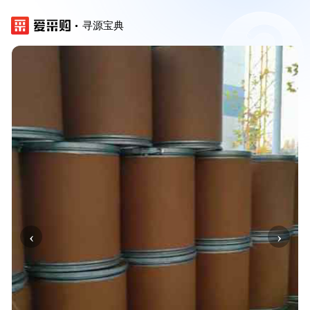
寻源宝典
‹
›