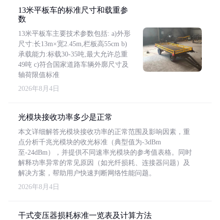
13米平板车的标准尺寸和载重参
数
13米平板车主要技术参数包括: a)外形
尺寸:长13m×宽2.45m,栏板高55cm b)
承载能力:标载30-35吨,最大允许总重
49吨 c)符合国家道路车辆外廓尺寸及
轴荷限值标准
2026年8月4日
光模块接收功率多少是正常
本文详细解答光模块接收功率的正常范围及影响因素，重
点分析千兆光模块的收光标准（典型值为-3dBm
至-24dBm），并提供不同速率光模块的参考值表格。同时
解释功率异常的常见原因（如光纤损耗、连接器问题）及
解决方案，帮助用户快速判断网络性能问题。
2026年8月4日
干式变压器损耗标准一览表及计算方法