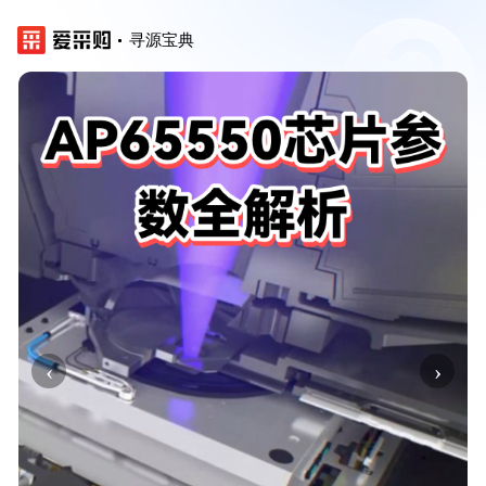
寻源宝典
‹
›