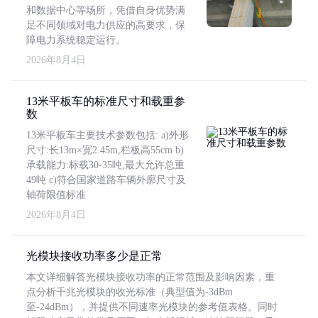
和数据中心等场所，凭借自身优势满
足不同领域对电力供应的高要求，保
障电力系统稳定运行。
2026年8月4日
13米平板车的标准尺寸和载重参
数
13米平板车主要技术参数包括: a)外形
尺寸:长13m×宽2.45m,栏板高55cm b)
承载能力:标载30-35吨,最大允许总重
49吨 c)符合国家道路车辆外廓尺寸及
轴荷限值标准
2026年8月4日
光模块接收功率多少是正常
本文详细解答光模块接收功率的正常范围及影响因素，重
点分析千兆光模块的收光标准（典型值为-3dBm
至-24dBm），并提供不同速率光模块的参考值表格。同时