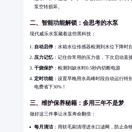
泵空转损坏。
二、智能功能解锁：会思考的水泵
现代威乐水泵藏着这些黑科技：
自动启停
：水箱水位传感器检测到水位下降时
压力记忆
：记住你常用的压力值，下次启动直
干烧保护
：检测到缺水时0.5秒内切断电源
定时功能
：设置早晚用水高峰时段自动运行特别
电费省下30%！
三、维护保养秘籍：多用三年不是梦
做好这三件事让水泵寿命翻倍：
每月清洁
：用软毛刷清理进水口滤网，防止杂