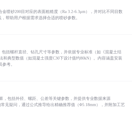
砂200目对应的表面粗糙度（Ra 3.2-6.3μm），并对比不同目数
业实践，帮助用户根据需求选择合适的喷砂参数。
力，包括螺杆直径、钻孔尺寸等参数，并依据专业标准（如《混凝土结
方法和典型数值（如混凝土强度C30下设计值约80kN）。内容涵盖安装
员参考。
底孔计算，包括外径、螺距、公差等关键参数，并提供专业数据来源
孔尺寸的常见疑问，通过公式推导给出精确推荐值（Φ5.18mm），并附加工艺