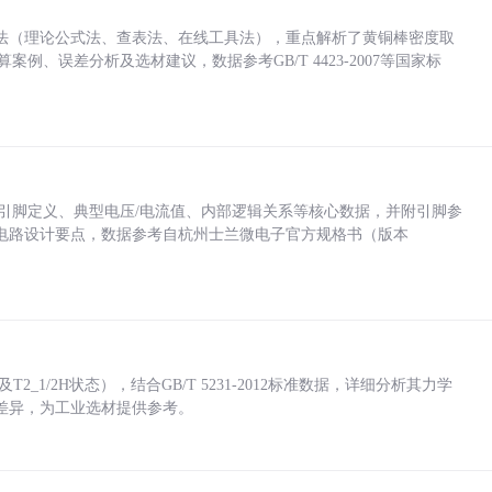
法（理论公式法、查表法、在线工具法），重点解析了黄铜棒密度取
计算案例、误差分析及选材建议，数据参考GB/T 4423-2007等国家标
括各引脚定义、典型电压/电流值、内部逻辑关系等核心数据，并附引脚参
电路设计要点，数据参考自杭州士兰微电子官方规格书（版本
_1/2H状态），结合GB/T 5231-2012标准数据，详细分析其力学
差异，为工业选材提供参考。