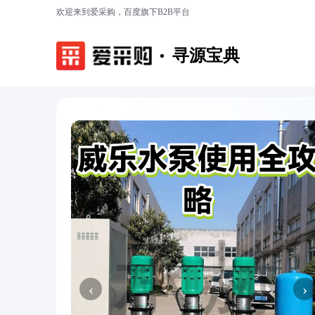
欢迎来到爱采购，百度旗下B2B平台
寻源宝典
‹
›