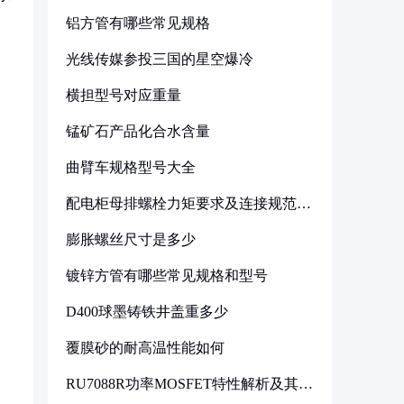
铝方管有哪些常见规格
光线传媒参投三国的星空爆冷
横担型号对应重量
锰矿石产品化合水含量
曲臂车规格型号大全
配电柜母排螺栓力矩要求及连接规范详
解
膨胀螺丝尺寸是多少
，
镀锌方管有哪些常见规格和型号
D400球墨铸铁井盖重多少
覆膜砂的耐高温性能如何
RU7088R功率MOSFET特性解析及其在
可调电源设计中的实践