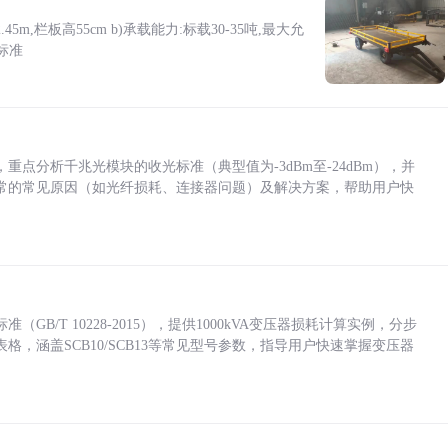
5m,栏板高55cm b)承载能力:标载30-35吨,最大允
标准
点分析千兆光模块的收光标准（典型值为-3dBm至-24dBm），并
常的常见原因（如光纤损耗、连接器问题）及解决方案，帮助用户快
/T 10228-2015），提供1000kVA变压器损耗计算实例，分步
，涵盖SCB10/SCB13等常见型号参数，指导用户快速掌握变压器