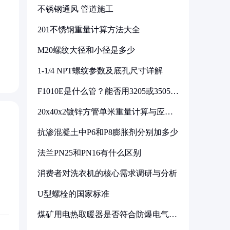
不锈钢通风 管道施工
润
201不锈钢重量计算方法大全
M20螺纹大径和小径是多少
1-1/4 NPT螺纹参数及底孔尺寸详解
F1010E是什么管？能否用3205或3505代
换
20x40x2镀锌方管单米重量计算与应用
分析
抗渗混凝土中P6和P8膨胀剂分别加多少
法兰PN25和PN16有什么区别
消费者对洗衣机的核心需求调研与分析
U型螺栓的国家标准
煤矿用电热取暖器是否符合防爆电气设
备标准