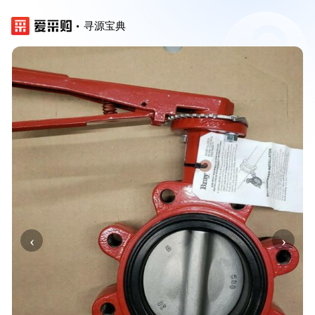
寻源宝典
‹
›