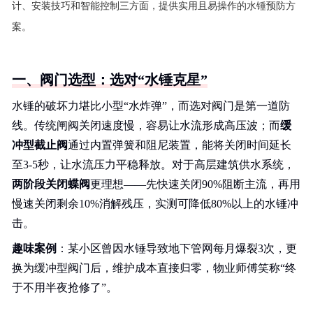
计、安装技巧和智能控制三方面，提供实用且易操作的水锤预防方
案。
一、阀门选型：选对“水锤克星”
水锤的破坏力堪比小型“水炸弹”，而选对阀门是第一道防
线。传统闸阀关闭速度慢，容易让水流形成高压波；而
缓
冲型截止阀
通过内置弹簧和阻尼装置，能将关闭时间延长
至3-5秒，让水流压力平稳释放。对于高层建筑供水系统，
两阶段关闭蝶阀
更理想——先快速关闭90%阻断主流，再用
慢速关闭剩余10%消解残压，实测可降低80%以上的水锤冲
击。
趣味案例
：某小区曾因水锤导致地下管网每月爆裂3次，更
换为缓冲型阀门后，维护成本直接归零，物业师傅笑称“终
于不用半夜抢修了”。