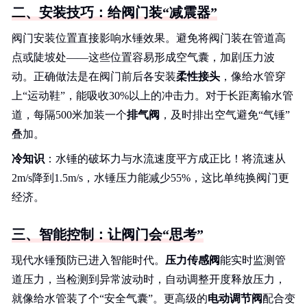
二、安装技巧：给阀门装“减震器”
阀门安装位置直接影响水锤效果。避免将阀门装在管道高
点或陡坡处——这些位置容易形成空气囊，加剧压力波
动。正确做法是在阀门前后各安装
柔性接头
，像给水管穿
上“运动鞋”，能吸收30%以上的冲击力。对于长距离输水管
道，每隔500米加装一个
排气阀
，及时排出空气避免“气锤”
叠加。
冷知识
：水锤的破坏力与水流速度平方成正比！将流速从
2m/s降到1.5m/s，水锤压力能减少55%，这比单纯换阀门更
经济。
三、智能控制：让阀门会“思考”
现代水锤预防已进入智能时代。
压力传感阀
能实时监测管
道压力，当检测到异常波动时，自动调整开度释放压力，
就像给水管装了个“安全气囊”。更高级的
电动调节阀
配合变