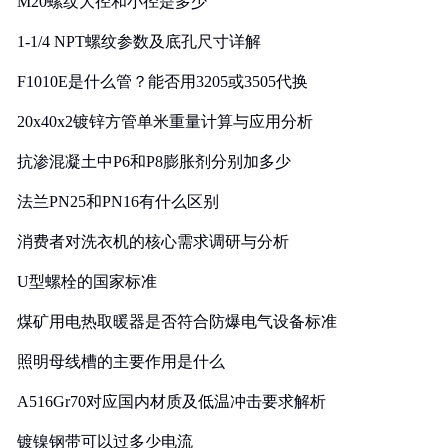
M20螺纹大径和小径是多少
1-1/4 NPT螺纹参数及底孔尺寸详解
F1010E是什么管？能否用3205或3505代换
20x40x2镀锌方管单米重量计算与应用分析
抗渗混凝土中P6和P8膨胀剂分别加多少
法兰PN25和PN16有什么区别
消费者对洗衣机的核心需求调研与分析
U型螺栓的国家标准
煤矿用电热取暖器是否符合防爆电气设备标准
照明母线槽的主要作用是什么
A516Gr70对应国内材质及低温冲击要求解析
镀镍钢带可以过多少电流