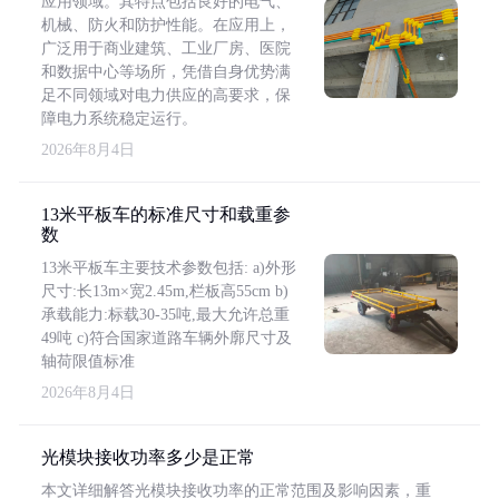
应用领域。其特点包括良好的电气、
机械、防火和防护性能。在应用上，
广泛用于商业建筑、工业厂房、医院
和数据中心等场所，凭借自身优势满
足不同领域对电力供应的高要求，保
障电力系统稳定运行。
2026年8月4日
13米平板车的标准尺寸和载重参
数
13米平板车主要技术参数包括: a)外形
尺寸:长13m×宽2.45m,栏板高55cm b)
承载能力:标载30-35吨,最大允许总重
49吨 c)符合国家道路车辆外廓尺寸及
轴荷限值标准
2026年8月4日
光模块接收功率多少是正常
本文详细解答光模块接收功率的正常范围及影响因素，重